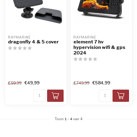
RAYMARINE
RAYMARINE
dragonfly 4 & 5 cover
element 7 hv
hypervision wifi & gps
2024
€49,99
€584,99
€59,99
€749,99
Toon
1
-
4
van 4