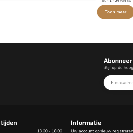
Toon
1
-
24
van 30
Toon meer
Abonneer 
Blijf op de hoo
tijden
Informatie
13.00 - 18.00
Uw account opnieuw registrere