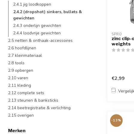
2.4.1 jig loodkoppen
2.4.2 (dropshot) sinkers, bullets &
gewichten
2.4.3 onderlijn gewichten
2.4.4 loodvrije gewichten
SPRO
zinc clip-
2.5 netten & onthaak-accessoires
weights
2.6 hoofdlijnen
2.7 kleinmateriaal
2.8 tools
2.9 opbergen
€2,99
2.10 varen
2.11 kleding
Vergelij
2.12 complete sets
2.13 steunen & banksticks
2.14 beetregistratie & verlichting
2.15 overigen
-13%
Merken