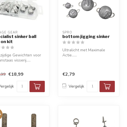
AGE GEAR
SPRO
cialist sinker ball
bottom jigging sinker
 on kit
Ultralicht met Maximale
zijdige Gewichten voor
Actie......
nstaas visserij.....
€18,99
€2,79
,99
Vergelijk
Vergelijk
%