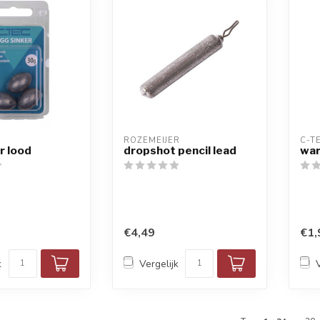
ROZEMEIJER
C-T
r lood
dropshot pencil lead
war
€4,49
€1,
k
Vergelijk