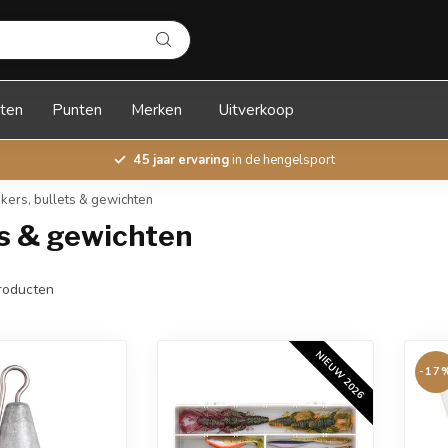
ten
Punten
Merken
Uitverkoop
45 jaar ervaring
in de hengelsport
nkers, bullets & gewichten
ets & gewichten
roducten
NIEUW 2026
-17