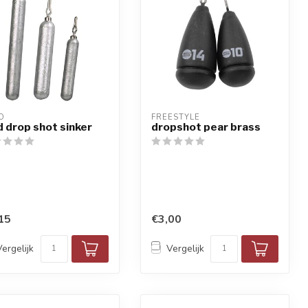
O
FREESTYLE
d drop shot sinker
dropshot pear brass
15
€3,00
Vergelijk
Vergelijk