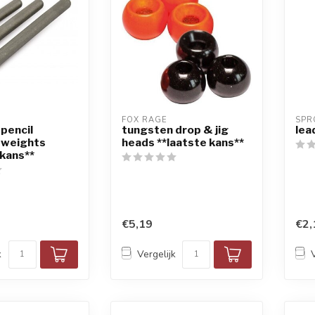
FOX RAGE
SPR
pencil
tungsten drop & jig
lea
 weights
heads **laatste kans**
 kans**
€5,19
€2,
k
Vergelijk