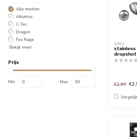
Alle merken
Albatros
C-Tec
Dragon
Fox Rage
SPRO
Bekijk meer
stainless
dropshot 
Prijs
Min
Max
€2,
€2,99
Vergelij