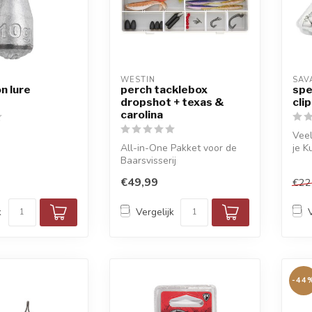
WESTIN
SAV
on lure
perch tacklebox
spe
dropshot + texas &
clip
carolina
Veel
All-in-One Pakket voor de
je Ku
Baarsvisserij
€49,99
€22
k
Vergelijk
-44