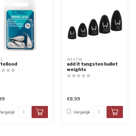
EC
WESTIN
tellood
add it tungsten bullet
weights
99
€8,99
Vergelijk
Vergelijk