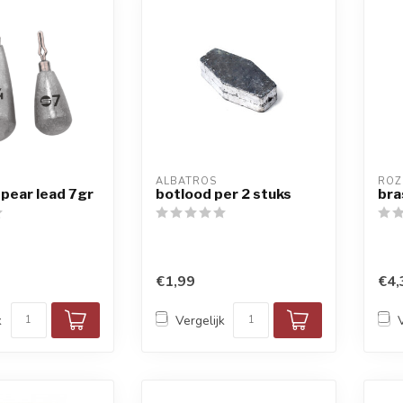
ALBATROS
ROZ
pear lead 7gr
botlood per 2 stuks
bra
€1,99
€4,
k
Vergelijk