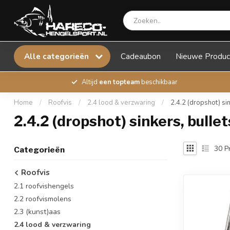
Alle categorieën
Cadeaubon
Nieuwe Produc
Altijd
een topteam
beschikbaar
Home
/
Roofvis
/
2.4 lood & verzwaring
/
2.4.2 (dropshot) si
2.4.2 (dropshot) sinkers, bull
30
P
Categorieën
Roofvis
2.1 roofvishengels
2.2 roofvismolens
2.3 (kunst)aas
2.4 lood & verzwaring