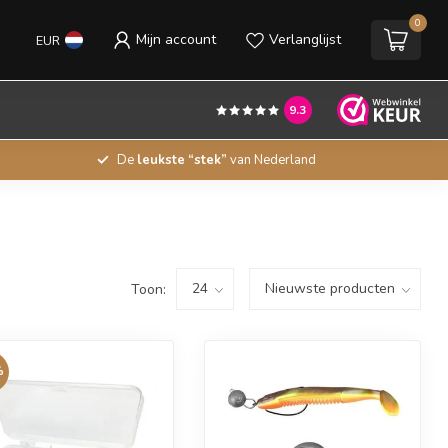
0
Mijn account
Verlanglijst
EUR
9.3
De
leukste “stek”
van Nederland
Toon:
%