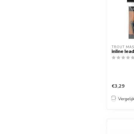
TROUT MA
inline lea
€3,29
Vergelij