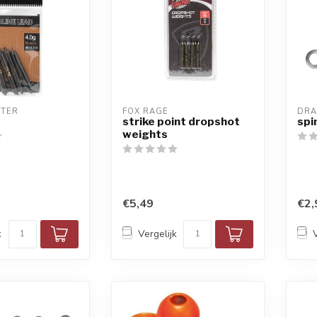
STER
FOX RAGE
DR
d
strike point dropshot
spi
weights
€5,49
€2,
k
Vergelijk