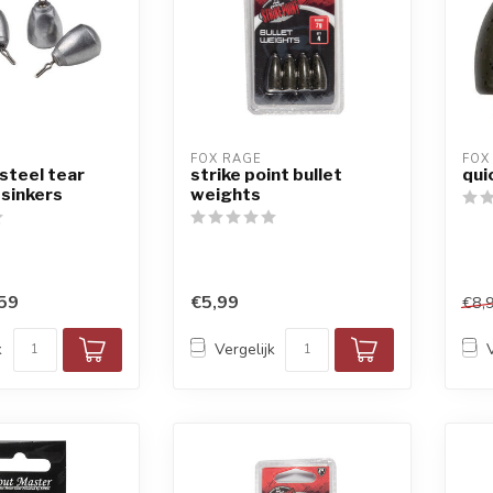
FOX RAGE
FOX
 steel tear
strike point bullet
qui
sinkers
weights
59
€5,99
€8,
k
Vergelijk