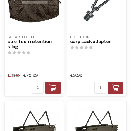
SOLAR TACKLE
POSEIDON
sp c-tech retention
carp sack adapter
sling
€79,99
€9,99
€86,99