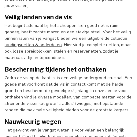
jouw visserij.
Veilig landen van de vis
Het begint allemaal bij het scheppen. Een goed net is ruim
genoeg, heeft zachte mazen en een stevige steel. Voor het veilig
binnenhalen van je vangst bieden we een uitgebreide collectie
landingsnetten & onderdelen
. Hier vind je complete netten, maar
ook losse spreidblokken, stelen en reservenetten, zodat je
materiaal altijd in topconditie is.
Bescherming tijdens het onthaken
Zodra de vis op de kant is, is een veilige ondergrond cruciaal. Een
goede mat voorkomt dat de vis in contact komt met de harde
grond en beschermt de gevoelige slijmlaag. In onze sectie voor
onthaken
vind je diverse modellen, van compacte matten voor de
struinende visser tot grote 'cradles' (wiegjes) met opstaande
randen die maximale veiligheid bieden voor de grootste karpers.
Nauwkeurig wegen
Het gewicht van je vangst weten is voor velen een belangrijk
moment. Om dit veilig te doen, gebruik je een weegzak (weigh