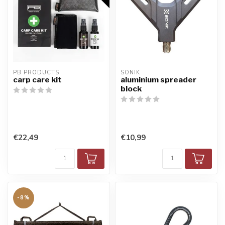
PB PRODUCTS
SONIK
carp care kit
aluminium spreader
block
€22,49
€10,99
-8%