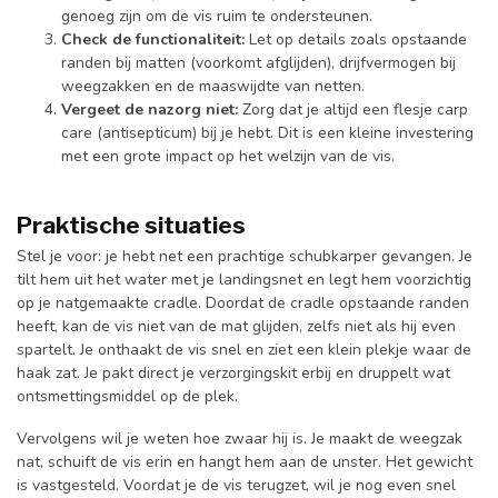
genoeg zijn om de vis ruim te ondersteunen.
Check de functionaliteit:
Let op details zoals opstaande
randen bij matten (voorkomt afglijden), drijfvermogen bij
weegzakken en de maaswijdte van netten.
Vergeet de nazorg niet:
Zorg dat je altijd een flesje carp
care (antisepticum) bij je hebt. Dit is een kleine investering
met een grote impact op het welzijn van de vis.
Praktische situaties
Stel je voor: je hebt net een prachtige schubkarper gevangen. Je
tilt hem uit het water met je landingsnet en legt hem voorzichtig
op je natgemaakte cradle. Doordat de cradle opstaande randen
heeft, kan de vis niet van de mat glijden, zelfs niet als hij even
spartelt. Je onthaakt de vis snel en ziet een klein plekje waar de
haak zat. Je pakt direct je verzorgingskit erbij en druppelt wat
ontsmettingsmiddel op de plek.
Vervolgens wil je weten hoe zwaar hij is. Je maakt de weegzak
nat, schuift de vis erin en hangt hem aan de unster. Het gewicht
is vastgesteld. Voordat je de vis terugzet, wil je nog even snel