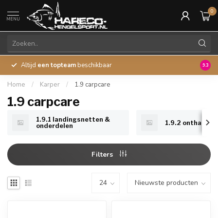
0
MENU
Altijd
een topteam
beschikbaar
45 ja
9.3
Home
/
Karper
/
1.9 carpcare
1.9 carpcare
1.9.1 landingsnetten &
1.9.2 onthaken
onderdelen
Filters