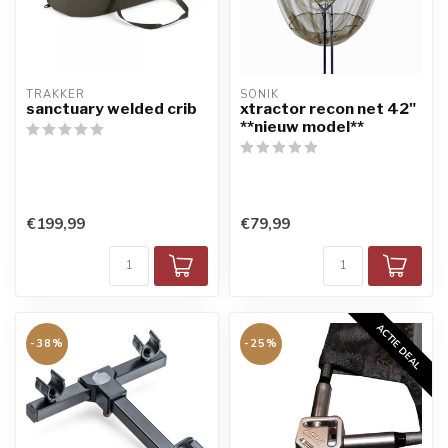
TRAKKER
SONIK
sanctuary welded crib
xtractor recon net 42"
**nieuw model**
€199,99
€79,99
ACTIE DEAL
-38%
-25%