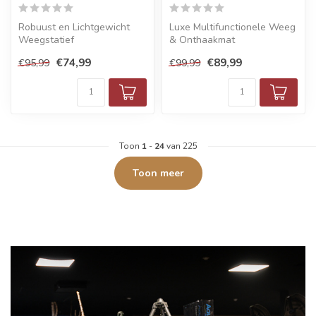
Robuust en Lichtgewicht
Luxe Multifunctionele Weeg
Weegstatief
& Onthaakmat
€74,99
€89,99
€95,99
€99,99
Toon
1
-
24
van 225
Toon meer