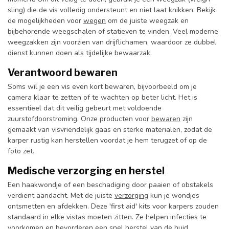
sling) die de vis volledig ondersteunt en niet laat knikken. Bekijk
de mogelijkheden voor
wegen
om de juiste weegzak en
bijbehorende weegschalen of statieven te vinden. Veel moderne
weegzakken zijn voorzien van drijflichamen, waardoor ze dubbel
dienst kunnen doen als tijdelijke bewaarzak.
Verantwoord bewaren
Soms wil je een vis even kort bewaren, bijvoorbeeld om je
camera klaar te zetten of te wachten op beter licht. Het is
essentieel dat dit veilig gebeurt met voldoende
zuurstofdoorstroming. Onze producten voor
bewaren
zijn
gemaakt van visvriendelijk gaas en sterke materialen, zodat de
karper rustig kan herstellen voordat je hem terugzet of op de
foto zet.
Medische verzorging en herstel
Een haakwondje of een beschadiging door paaien of obstakels
verdient aandacht. Met de juiste
verzorging
kun je wondjes
ontsmetten en afdekken. Deze 'first aid' kits voor karpers zouden
standaard in elke vistas moeten zitten. Ze helpen infecties te
voorkomen en bevorderen een snel herstel van de huid.