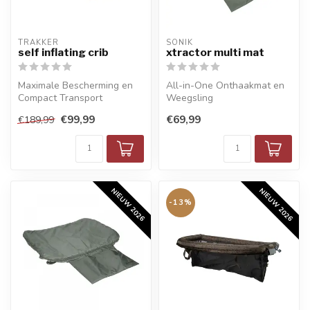
TRAKKER
SONIK
self inflating crib
xtractor multi mat
Maximale Bescherming en
All-in-One Onthaakmat en
Compact Transport
Weegsling
€99,99
€69,99
€189,99
NIEUW 2026
NIEUW 2026
-13%