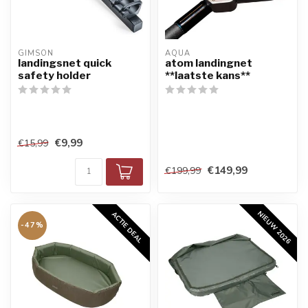
GIMSON
AQUA
landingsnet quick
atom landingnet
safety holder
**laatste kans**
€9,99
€15,99
€149,99
€199,99
NIEUW 2026
ACTIE DEAL
-47%