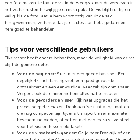
een foto maken. Je laat de vis in de weegzak met drijvers even in
het water rusten terwijl jij je camera pakt. De vis blijft rustig en
veilig. Na de foto laat je hem voorzichtig vanuit de zak
terugzwemmen, wetende dat je er alles aan hebt gedaan om
hem goed te behandelen.
Tips voor verschillende gebruikers
Elke visser heeft andere behoeften, maar de veiligheid van de vis
blijft de gemene deler.
Voor de beginner:
Start met een goede basisset. Een
degelijk 42-inch landingsnet, een goed gevoerde
onthaakmat en een eenvoudige weegzak zijn onmisbaar.
Vergeet ook de emmer niet om alles nat te houden!
Voor de gevorderde visser:
Kijk naar upgrades die het
proces soepeler maken. Denk aan 'self-inflating' matten
die nog compacter zijn tijdens transport maar maximale
bescherming bieden, of netten met een extra stijve steel
voor het vissen tussen obstakels.
Voor de visvakantie-ganger:
Ga je naar Frankrijk of een
ander betaalwater? Check vaak de reglementen. Op veel