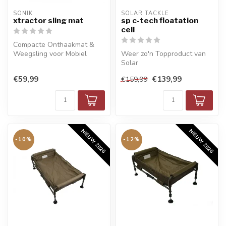
SONIK
SOLAR TACKLE
xtractor sling mat
sp c-tech floatation
cell
Compacte Onthaakmat &
Weegsling voor Mobiel
Weer zo'n Topproduct van
Vissen
Solar
€59,99
€139,99
€159,99
NIEUW 2026
NIEUW 2026
-10%
-12%