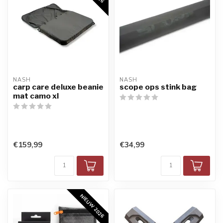
NASH
NASH
carp care deluxe beanie
scope ops stink bag
mat camo xl
€159,99
€34,99
NIEUW 2026