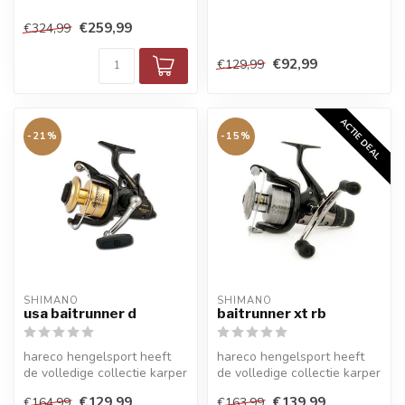
€259,99
€324,99
€92,99
€129,99
ACTIE DEAL
-21%
-15%
SHIMANO
SHIMANO
usa baitrunner d
baitrunner xt rb
hareco hengelsport heeft
hareco hengelsport heeft
de volledige collectie karper
de volledige collectie karper
molens en baitrunners van...
molens en baitrunners van...
€129,99
€139,99
€164,99
€163,99