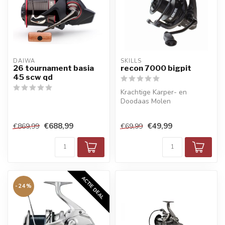
DAIWA
SKILLS
26 tournament basia
recon 7000 bigpit
45 scw qd
Krachtige Karper- en
Doodaas Molen
€688,99
€49,99
€869,99
€69,99
ACTIE DEAL
-24%