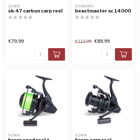
SONIK
SHIMANO
sk-47 carbon carp reel
beastmaster xc 14000
€79,99
€89,99
€112,99
SONIK
SONIK
herox spod reel +
herox carp reel