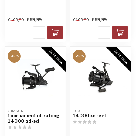
€69,99
€69,99
€109,99
€109,99
ACTIE DEAL
ACTIE DEAL
-38%
-28%
GIMSON
FOX
tournament ultra long
14000 xc reel
14000 qd-sd