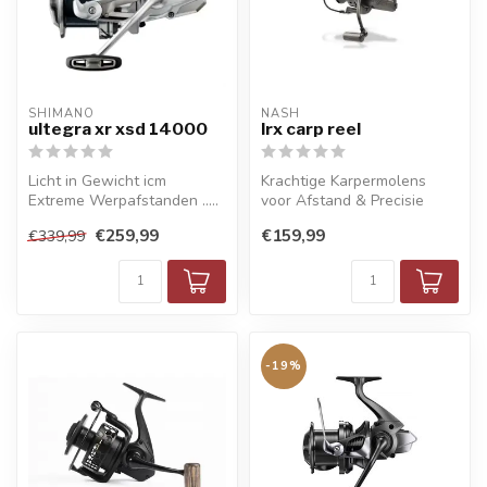
SHIMANO
NASH
ultegra xr xsd 14000
lrx carp reel
Licht in Gewicht icm
Krachtige Karpermolens
Extreme Werpafstanden .....
voor Afstand & Precisie
€259,99
€159,99
€339,99
-19%