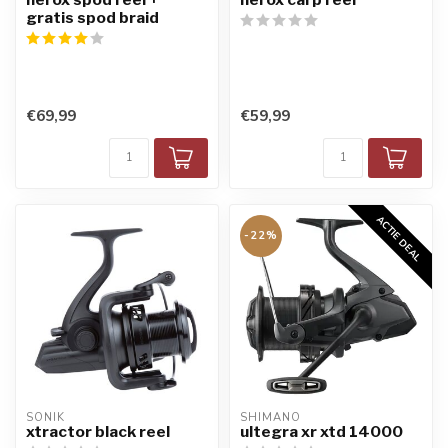
gratis spod braid
€69,99
€59,99
ACTIE DEAL
-22%
SONIK
SHIMANO
xtractor black reel
ultegra xr xtd 14000