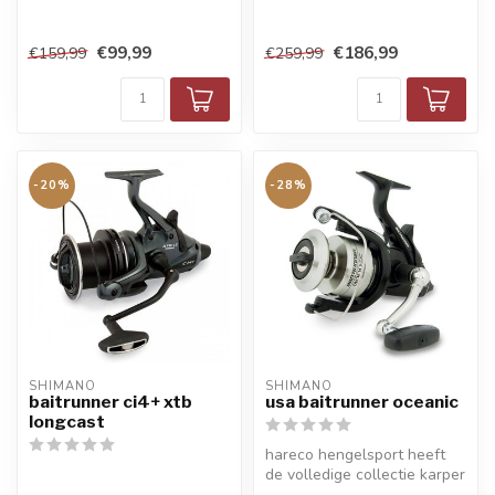
€99,99
€186,99
€159,99
€259,99
-20%
-28%
SHIMANO
SHIMANO
baitrunner ci4+ xtb
usa baitrunner oceanic
longcast
hareco hengelsport heeft
de volledige collectie karper
molens en baitrunners van...