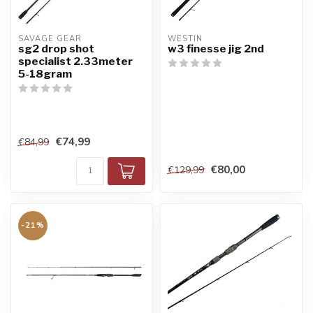
SAVAGE GEAR
WESTIN
sg2 drop shot
w3 finesse jig 2nd
specialist 2.33meter
5-18gram
€74,99
€84,99
€80,00
€129,99
-21%