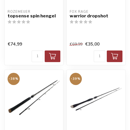
ROZEMEIJER
FOX RAGE
topsense spin hengel
warrior dropshot
€74,99
€35,00
€69,99
-38%
-39%