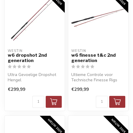
WESTIN
WESTIN
w6 dropshot 2nd
w6 finesse t&c 2nd
generation
generation
Ultra Gevoelige Dropshot
Ultieme Controle voor
Hengel
Technische Finesse Rigs
€299,99
€299,99
NIEUW 2026
NIEUW 2026