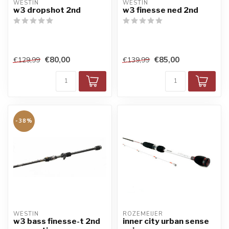
WESTIN
WESTIN
w3 dropshot 2nd
w3 finesse ned 2nd
€80,00
€85,00
€129,99
€139,99
-38%
WESTIN
ROZEMEIJER
w3 bass finesse-t 2nd
inner city urban sense