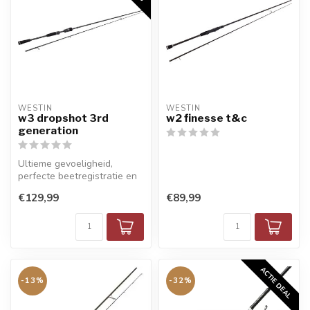
WESTIN
WESTIN
w3 dropshot 3rd
w2 finesse t&c
generation
Ultieme gevoeligheid,
perfecte beetregistratie en
kracht voor moderne
€129,99
€89,99
dropshotvi...
ACTIE DEAL
-13%
-32%