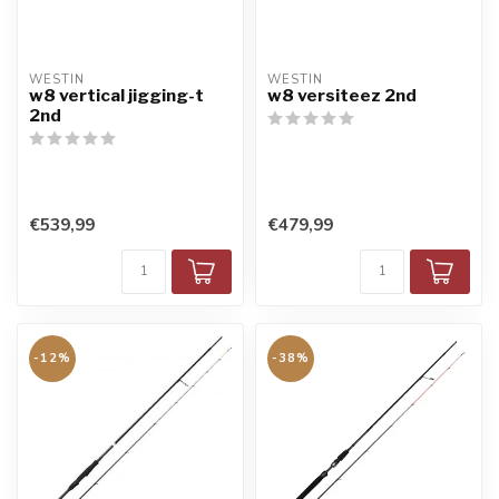
WESTIN
WESTIN
w8 vertical jigging-t
w8 versiteez 2nd
2nd
€539,99
€479,99
-12%
-38%