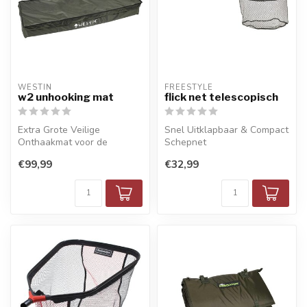
WESTIN
FREESTYLE
w2 unhooking mat
flick net telescopisch
Extra Grote Veilige
Snel Uitklapbaar & Compact
Onthaakmat voor de
Schepnet
grootste Snoeken
€99,99
€32,99