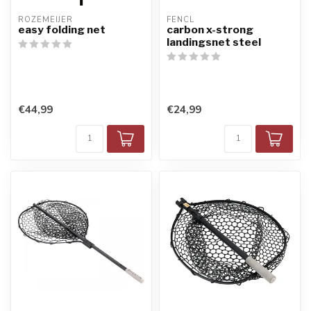
ROZEMEIJER
FENCL
easy folding net
carbon x-strong
landingsnet steel
€44,99
€24,99