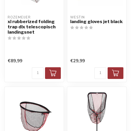
ROZEMEIJER
WESTIN
xl rubberized folding
landing gloves jet black
trap dlx telescopisch
landingsnet
€89,99
€29,99