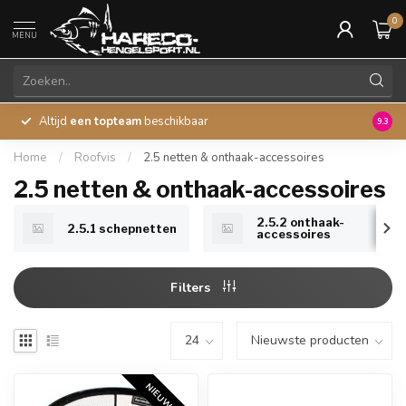
0
MENU
Altijd
een topteam
beschikbaar
45 ja
9.3
Home
/
Roofvis
/
2.5 netten & onthaak-accessoires
2.5 netten & onthaak-accessoires
2.5.2 onthaak-
2.5.1 schepnetten
accessoires
Filters
NIEUW 2026