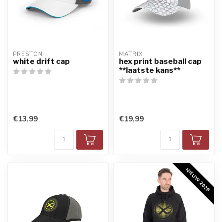
PRESTON
MATRIX
white drift cap
hex print baseball cap
**laatste kans**
€13,99
€19,99
NIEUW 2026