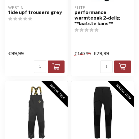
WESTIN
ELITE
tide upf trousers grey
performance
warmtepak 2-delig
**laatste kans**
€99,99
€79,99
€149,99
NIEUW 2026
NIEUW 2026