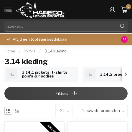
0
MENU
Altijd
een topteam
beschikbaar
45 ja
9.3
Home
/
Witvis
/
3.14 kleding
3.14 kleding
3.14.1 jackets, t-shirts,
3.14.2 broeken
polo's & hoodies
Filters
NIEUW 2026