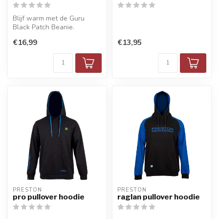
Blijf warm met de Guru
Black Patch Beanie.
Zachte fleecevoering,
€16,99
€13,95
rekbaar desig...
PRESTON
PRESTON
pro pullover hoodie
raglan pullover hoodie