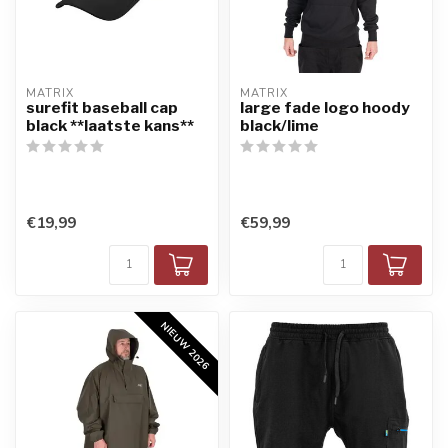
MATRIX
MATRIX
surefit baseball cap
large fade logo hoody
black **laatste kans**
black/lime
€19,99
€59,99
NIEUW 2026