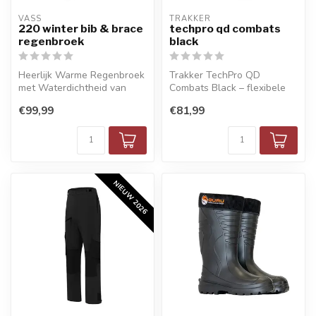
VASS
TRAKKER
220 winter bib & brace
techpro qd combats
regenbroek
black
Heerlijk Warme Regenbroek
Trakker TechPro QD
met Waterdichtheid van
Combats Black – flexibele
12.0000HH
waterafstotende visbroek
€99,99
€81,99
NIEUW 2026