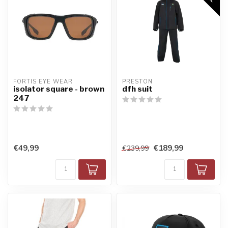
FORTIS EYE WEAR
PRESTON
isolator square - brown
dfh suit
247
€49,99
€189,99
€239,99