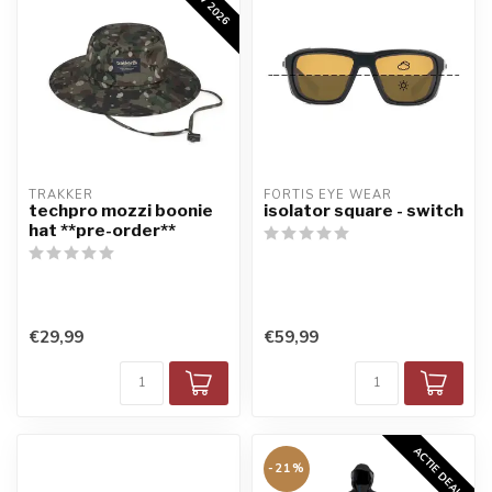
TRAKKER
FORTIS EYE WEAR
techpro mozzi boonie
isolator square - switch
hat **pre-order**
€29,99
€59,99
ACTIE DEAL
-21%