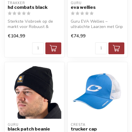
TRAKKER
GURU
hd combats black
eva wellies
Sterkste Visbroek op de
Guru EVA Wellies –
markt voor Robuust &
ultralichte Laarzen met Grip
Intensief Gebruik
& Comfort
€104,99
€74,99
GURU
CRESTA
black patch beanie
trucker cap