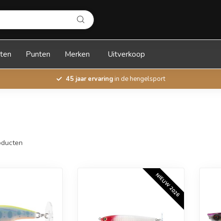
ten
Punten
Merken
Uitverkoop
45 jaar ervaring
in de hengelsport
ducten
NIEUW 2026