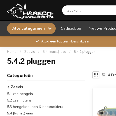
Alle categorieën
Cadeaubon
Nieuwe Produc
Altijd
een topteam
beschikbaar
Home
/
Zeevis
/
5.4 (kunst)-aas
/
5.4.2 pluggen
5.4.2 pluggen
4
Pro
Categorieën
Zeevis
5.1 zee hengels
5.2 zee molens
5.3 hengelsteunen & beetmelders
5.4 (kunst)-aas