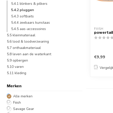
5.4.1 blinkers & pilkers
5.4.2 pluggen
5.4.3 softbaits
5.4.4 zeebaars kunstaas
5.4.5 aas-accessoires
FIIISH
powertail
5.5 kleinmateriaal
5.6 lood & loodverzwaring
5.7 onthaakmateriaal
5.8 leven aan de waterkant
€9,99
5.9 opbergen
5.10 varen
Vergelij
5.11 kleding
Merken
Alle merken
Fiiish
Savage Gear