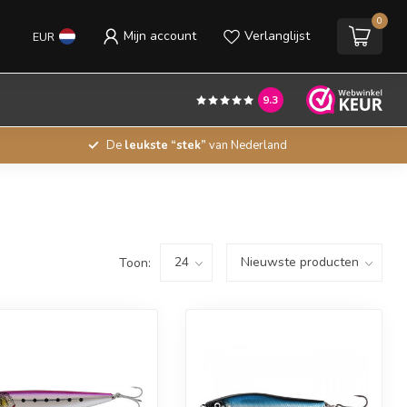
0
Mijn account
Verlanglijst
EUR
9.3
De
leukste “stek”
van Nederland
Toon: