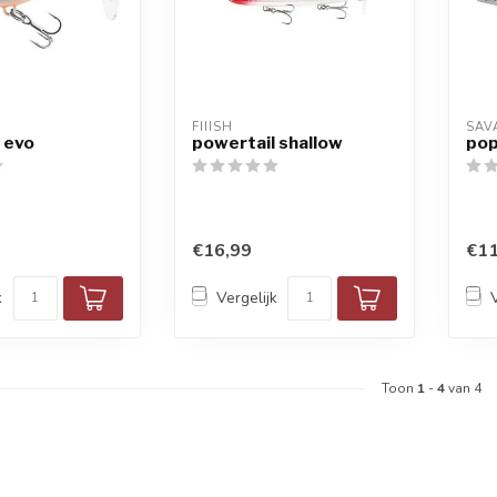
FIIISH
SAV
 evo
powertail shallow
pop
€16,99
€11
k
Vergelijk
Toon
1
-
4
van 4