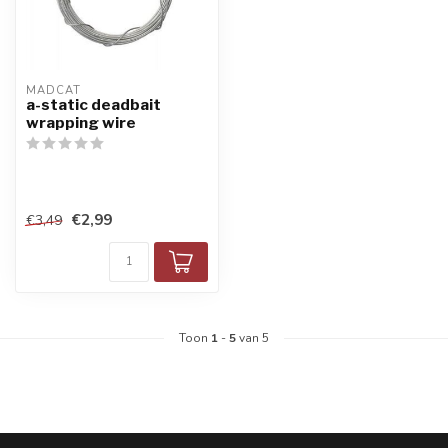
MADCAT
a-static deadbait
wrapping wire
€2,99
€3,49
Toon
1
-
5
van 5