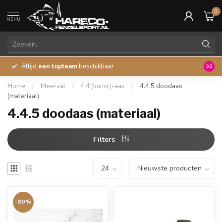
0
MENU
Altijd
een topteam
beschikbaar
45 ja
9.3
Home
/
Meerval
/
4.4 (kunst)-aas
/
4.4.5 doodaas
(materiaal)
4.4.5 doodaas (materiaal)
Filters
-80%