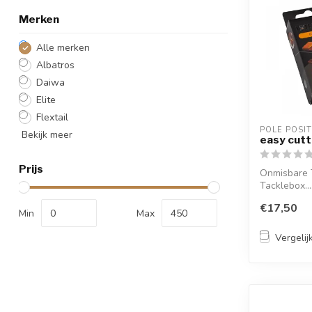
Merken
Alle merken
Albatros
Daiwa
Elite
Flextail
POLE POSI
Bekijk meer
easy cutt
Prijs
Onmisbare T
Tacklebox....
€17,50
Min
Max
Vergelij