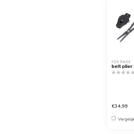
FOX RAGE
belt plier
€34,99
Vergelij