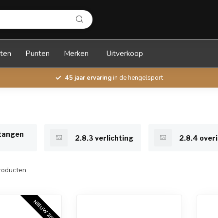
ten
Punten
Merken
Uitverkoop
45 jaar ervaring
in de hengelsport
 tangen
2.8.3 verlichting
2.8.4 over
roducten
NIEUW 2026