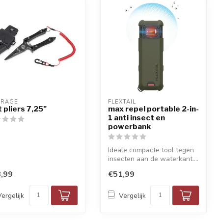
 RAGE
FLEXTAIL
t pliers 7,25"
max repel portable 2-in-
1 anti insect en
powerbank
Ideale compacte tool tegen
insecten aan de waterkant....
,99
€51,99
Vergelijk
Vergelijk