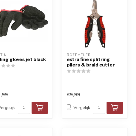
TIN
ROZEMEIJER
ding gloves jet black
extra fine splitring
pliers & braid cutter
,99
€9,99
Vergelijk
Vergelijk