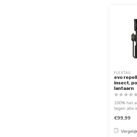
FLEXTAIL
evo repell
insect, 
lantaarn
100% het a
tegen alle 
waterkant...
€99,99
Vergelij