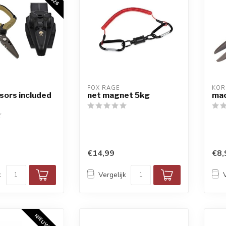
FOX RAGE
KO
ssors included
net magnet 5kg
mac
€14,99
€8,
k
Vergelijk
NIEUW 2026