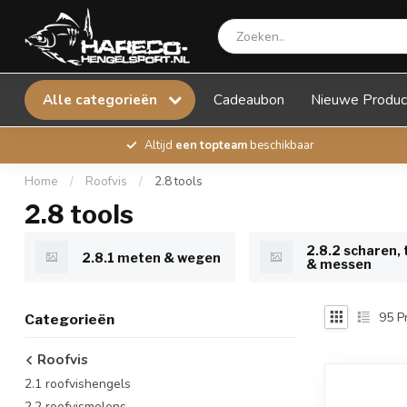
Alle categorieën
Cadeaubon
Nieuwe Produc
Altijd
een topteam
beschikbaar
Home
/
Roofvis
/
2.8 tools
2.8 tools
2.8.2 scharen,
2.8.1 meten & wegen
& messen
95
P
Categorieën
Roofvis
2.1 roofvishengels
2.2 roofvismolens