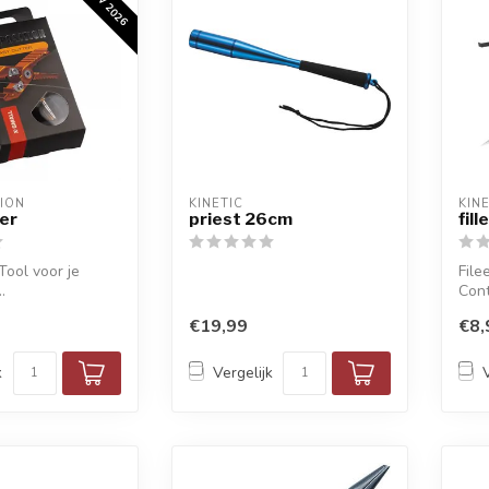
TION
KINETIC
KIN
er
priest 26cm
fill
ool voor je
File
.
Cont
€19,99
€8,
k
Vergelijk