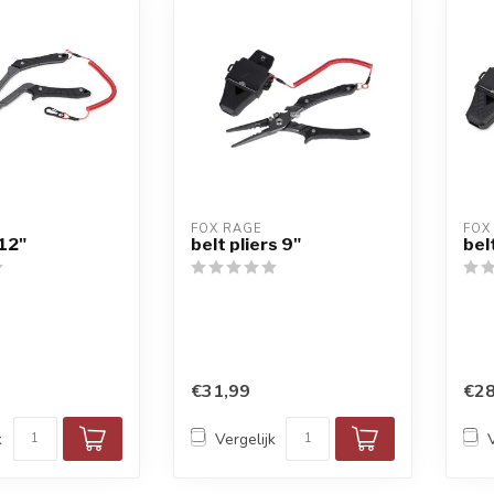
FOX RAGE
FOX
 12"
belt pliers 9"
bel
€31,99
€28
k
Vergelijk