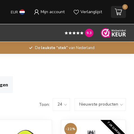
0
Mijn account
Verlanglijst
EUR
9.3
De
leukste “stek”
van Nederland
igen
Toon:
7 JR GARANTIE
-22%