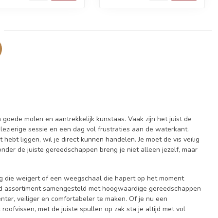
 goede molen en aantrekkelijk kunstaas. Vaak zijn het juist de
ezierige sessie en een dag vol frustraties aan de waterkant.
ebt liggen, wil je direct kunnen handelen. Je moet de vis veilig
nder de juiste gereedschappen breng je niet alleen jezelf, maar
tang die weigert of een weegschaal die hapert op het moment
reid assortiment samengesteld met hoogwaardige gereedschappen
ter, veiliger en comfortabeler te maken. Of je nu een
ofvissen, met de juiste spullen op zak sta je altijd met vol