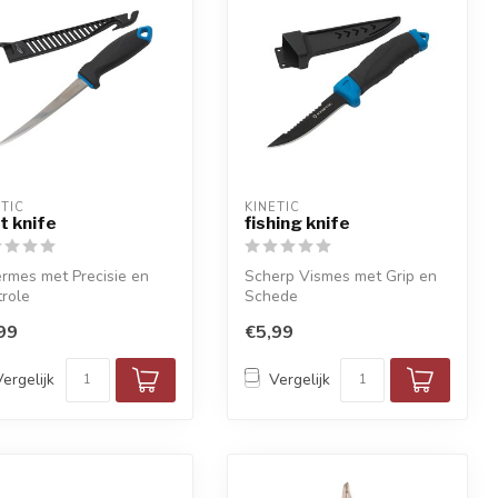
ETIC
KINETIC
et knife
fishing knife
ermes met Precisie en
Scherp Vismes met Grip en
role
Schede
99
€5,99
Vergelijk
Vergelijk