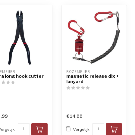
EMEIJER
ROZEMEIJER
ra long hook cutter
magnetic release dlx +
lanyard
,99
€14,99
Vergelijk
Vergelijk