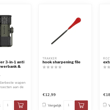
TRAKKER
ROZ
er 3-in-1 anti
hook sharpening file
ext
powerbank &
llerbeste wapen
insecten aan de
.
€12,99
€18
k
Vergelijk