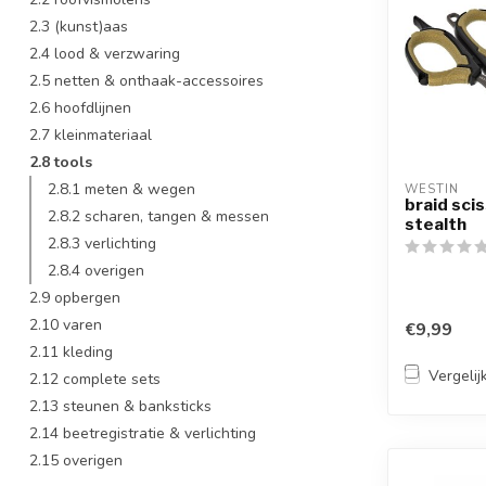
2.3 (kunst)aas
2.4 lood & verzwaring
2.5 netten & onthaak-accessoires
2.6 hoofdlijnen
2.7 kleinmateriaal
2.8 tools
2.8.1 meten & wegen
WESTIN
braid sci
2.8.2 scharen, tangen & messen
stealth
2.8.3 verlichting
2.8.4 overigen
2.9 opbergen
2.10 varen
€9,99
2.11 kleding
Vergelij
2.12 complete sets
2.13 steunen & banksticks
2.14 beetregistratie & verlichting
2.15 overigen