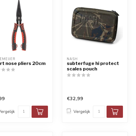
EMEIJER
NASH
rt nose pliers 20cm
subterfuge hi protect
scales pouch
99
€32,99
Vergelijk
Vergelijk