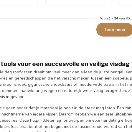
Toon
1
-
24
van 95
Toon meer
 tools voor een succesvolle en veilige visdag
e dag roofvissen draait om veel meer dan alleen de juiste hengel, een
oires en gereedschappen die het verschil maken tussen een soepele, pl
 droomsnoek, gigantische snoekbaars of moddervette baars in het net h
l opmeten, nauwkeurig wegen en natuurlijk weer veilig terugzetten. Zo
vis in gevaar.
 als geen ander dat je materiaal je nooit in de steek mag laten. Een 
e nachtmerrie van iedere visser. Daarom hebben we een zeer uitgeb
essoires. Deze hulpmiddelen zijn ontworpen om elke handeling efficiën
 professional bent of net begint met de fascinerende wereld van het ro