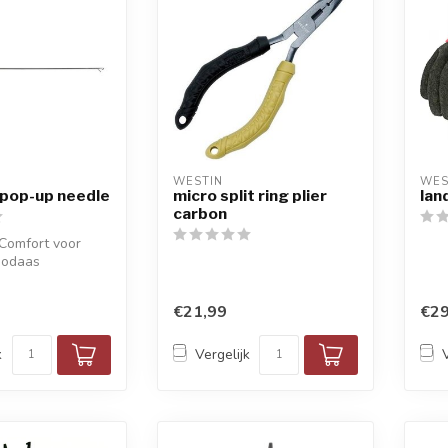
WESTIN
WES
 pop-up needle
micro split ring plier
lan
carbon
 Comfort voor
oodaas
s
€21,99
€29
k
Vergelijk