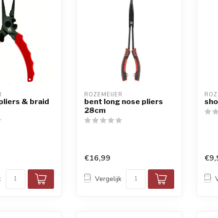
R
ROZEMEIJER
ROZ
 pliers & braid
bent long nose pliers
sho
28cm
€16,99
€9,
k
Vergelijk