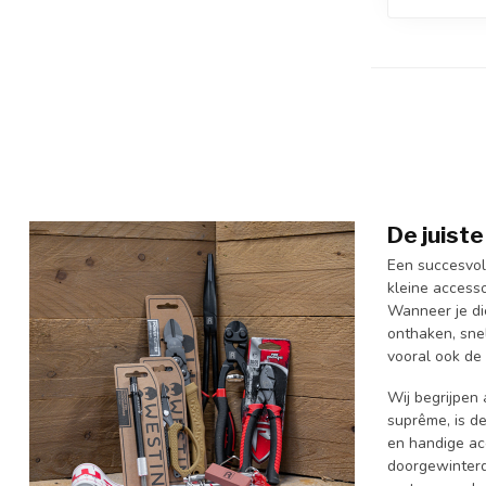
De juiste
Een succesvoll
kleine access
Wanneer je die
onthaken, sne
vooral ook de 
Wij begrijpen
suprême, is d
en handige acc
doorgewinterde