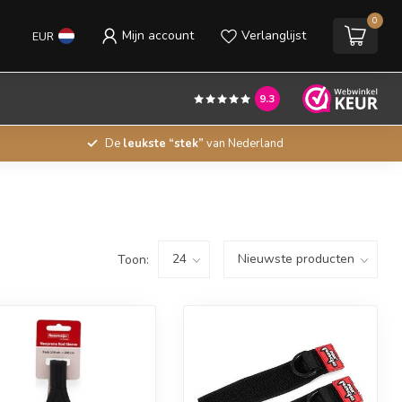
0
Mijn account
Verlanglijst
EUR
9.3
De
leukste “stek”
van Nederland
Toon: