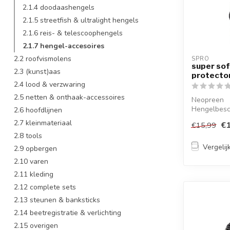
2.1.4 doodaashengels
2.1.5 streetfish & ultralight hengels
2.1.6 reis- & telescoophengels
2.1.7 hengel-accesoires
2.2 roofvismolens
SPRO
super sof
2.3 (kunst)aas
protecto
2.4 lood & verzwaring
2.5 netten & onthaak-accessoires
Neopreen
Hengelbesc
2.6 hoofdlijnen
ieder Spinh
2.7 kleinmateriaal
€1
€15,99
2.8 tools
Vergelij
2.9 opbergen
2.10 varen
2.11 kleding
2.12 complete sets
2.13 steunen & banksticks
2.14 beetregistratie & verlichting
2.15 overigen