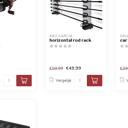
ABU GARCIA
SAV
horizontal rod rack
car
€49,99
€59,99
€39
k
Vergelijk