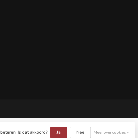
beteren. Is dat akkoord?
Ja
Nee
Meer over cookies »