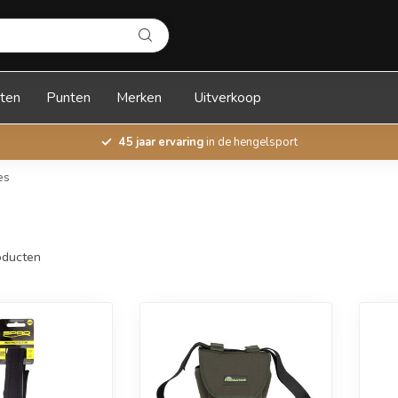
ten
Punten
Merken
Uitverkoop
45 jaar ervaring
in de hengelsport
es
ducten