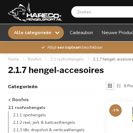
Alle categorieën
Cadeaubon
Nieuwe Produc
Altijd
een topteam
beschikbaar
Home
/
Roofvis
/
2.1 roofvishengels
/
2.1.7 hengel-accesoir
2.1.7 hengel-accesoires
9
Pro
Categorieën
Roofvis
2.1 roofvishengels
-0%
2.1.1 spinhengels
2.1.2 reel, jerk & baitcasthengels
2.1.3 t&c dropshot & verticaalhengels