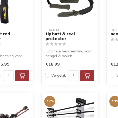
FOX RAGE
ROZ
t rod
tip butt & reel
neo
r
protector
Optimale bescherming voor
herming voor
hengel & molen
engel
5,95
€18,99
€12
k
Vergelijk
-17%
-13