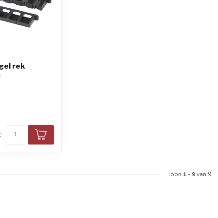
gel rek
k
Toon
1
-
9
van 9