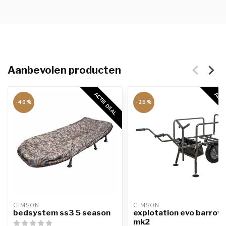
Aanbevolen producten
ACTIE DEAL
ACTIE
-40%
-25%
GIMSON
GIMSON
bedsystem ss3 5 season
explotation evo barrow
mk2