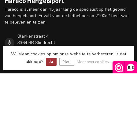
Hareco Hengelsport
Hareco is al meer dan 45 jaar lang de specialist op het gebied
van hengelsport. Er valt voor de liefhebber op 2100m² heel wat
te beleven en te zien.
Blankenstraat 4
3364 BB Sliedrecht
Nederland
Wij slaan cookies op om onze website te verbeteren. Is dat
akkoord?
Ja
Nee
Meer over cookies »
0031 184 414347
9,3
info@hareco-hengelsport.nl
Openingstijden
Informatie
Mijn account