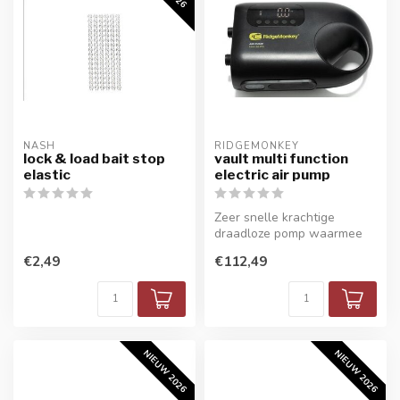
NASH
RIDGEMONKEY
lock & load bait stop
vault multi function
elastic
electric air pump
Zeer snelle krachtige
draadloze pomp waarmee
de druk automatisch is in te
€2,49
€112,49
stel...
NIEUW 2026
NIEUW 2026