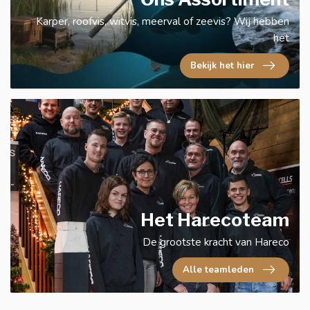
Karper, roofvis, witvis, meerval of zeevis? Wij hebben
het
Bekijk het hier
Het Harecoteam
De grootste kracht van Hareco
Alle teamleden