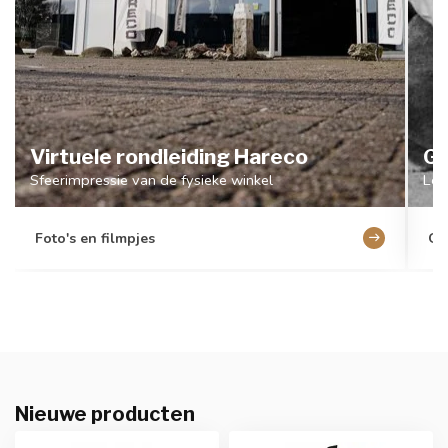
Virtuele rondleiding Hareco
Ge
Sfeerimpressie van de fysieke winkel
Lee
Foto's en filmpjes
Ge
Nieuwe producten