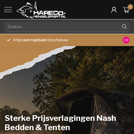
0
MENU
Altijd
een topteam
beschikbaar
45 ja
9.3
Sterke Prijsverlagingen Nash
Bedden & Tenten