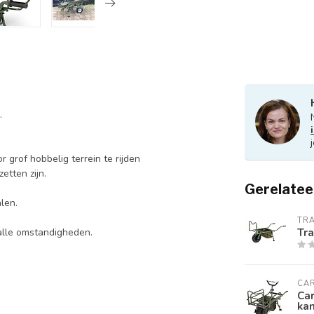
.
 grof hobbelig terrein te rijden
etten zijn.
Gerelatee
alen.
TR
Tra
alle omstandigheden.
CA
Car
ka