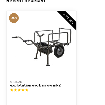
Recent bekeken
ACTIE DEAL
-25%
GIMSON
explotation evo barrow mk2