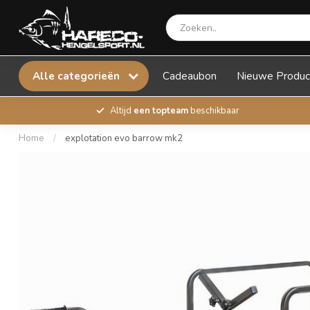
Alle categorieën
Cadeaubon
Nieuwe Produc
Altijd
een topteam
beschikbaar
Home
/
explotation evo barrow mk2