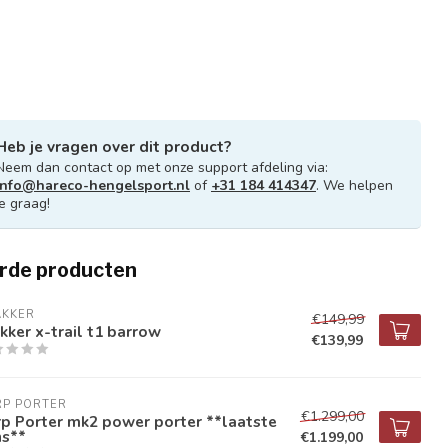
Heb je vragen over dit product?
Neem dan contact op met onze support afdeling via:
info@hareco-hengelsport.nl
of
+31 184 414347
. We helpen
je graag!
rde producten
AKKER
€149,99
kker x-trail t1 barrow
€139,99
RP PORTER
€1.299,00
p Porter mk2 power porter **laatste
ns**
€1.199,00