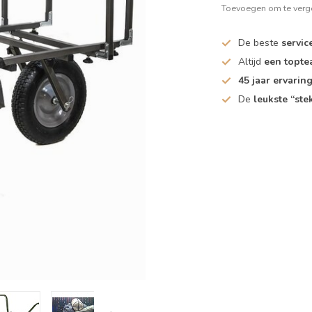
Toevoegen om te verge
De beste
servic
Altijd
een topt
45 jaar ervarin
De
leukste “ste