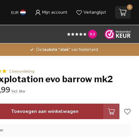
0
Mijn account
Verlanglijst
EUR
9.3
De
leukste “stek”
van Nederland
1 beoordeling
xplotation evo barrow mk2
,99
Incl. btw
Toevoegen aan winkelwagen
en