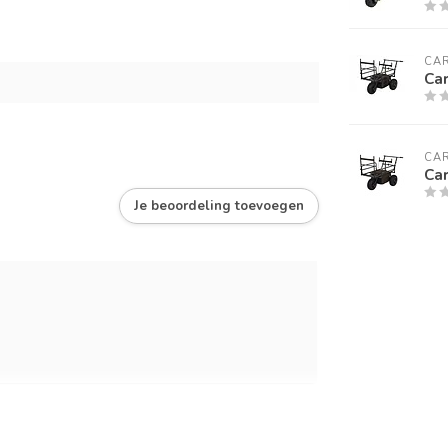
CA
Car
CA
Car
Je beoordeling toevoegen