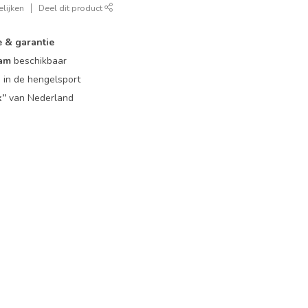
lijken
Deel dit product
e & garantie
eam
beschikbaar
g
in de hengelsport
k”
van Nederland