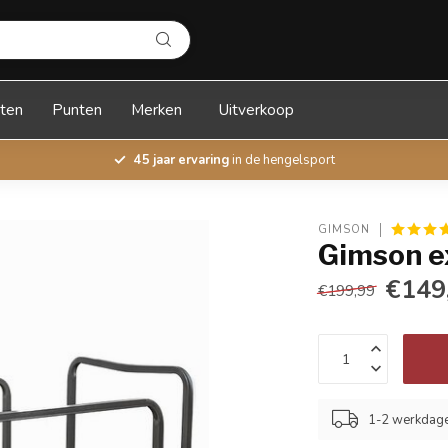
ten
Punten
Merken
Uitverkoop
45 jaar ervaring
in de hengelsport
GIMSON
Gimson e
€149
€199,99
1-2 werkdag