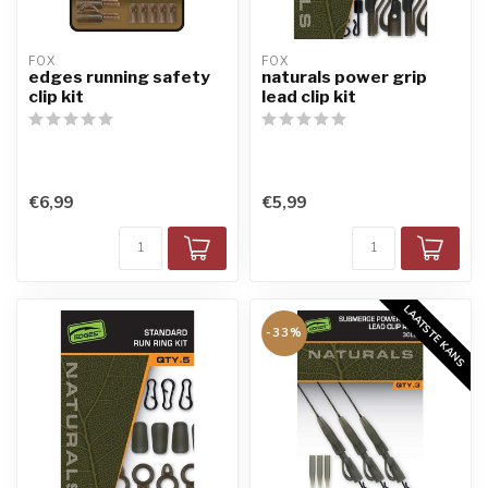
FOX
FOX
edges running safety
naturals power grip
clip kit
lead clip kit
€6,99
€5,99
LAATSTE KANS
-33%