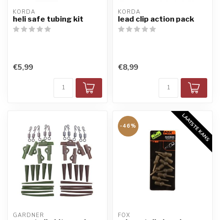
KORDA
KORDA
heli safe tubing kit
lead clip action pack
€5,99
€8,99
LAATSTE KANS
-46%
GARDNER
FOX