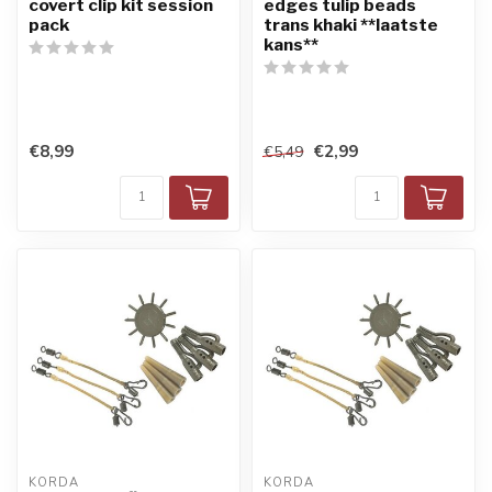
covert clip kit session
edges tulip beads
pack
trans khaki **laatste
kans**
€8,99
€2,99
€5,49
KORDA
KORDA