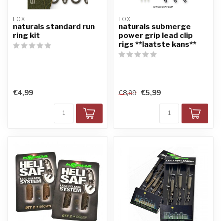
FOX
FOX
naturals standard run
naturals submerge
ring kit
power grip lead clip
rigs **laatste kans**
€4,99
€5,99
€8,99