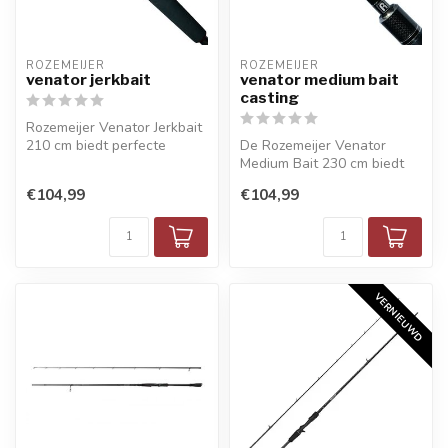
ROZEMEIJER
ROZEMEIJER
venator jerkbait
venator medium bait
casting
Rozemeijer Venator Jerkbait
210 cm biedt perfecte
De Rozemeijer Venator
controle en precisie voor
Medium Bait 230 cm biedt
jerk...
kracht, gevoel en stijl.
€104,99
€104,99
Perfec...
VERNIEUWD