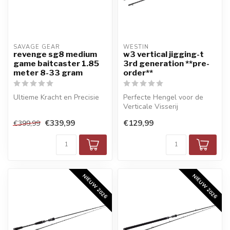
SAVAGE GEAR
WESTIN
revenge sg8 medium
w3 vertical jigging-t
game baitcaster 1.85
3rd generation **pre-
meter 8-33 gram
order**
Ultieme Kracht en Precisie
Perfecte Hengel voor de
Verticale Visserij
€339,99
€129,99
€399,99
NIEUW 2026
NIEUW 2026