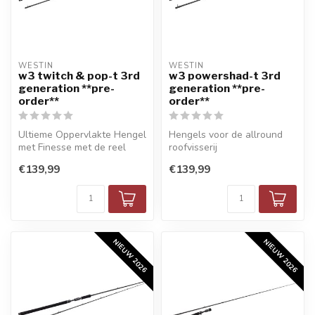
WESTIN
WESTIN
w3 twitch & pop-t 3rd
w3 powershad-t 3rd
generation **pre-
generation **pre-
order**
order**
Ultieme Oppervlakte Hengel
Hengels voor de allround
met Finesse met de reel
roofvisserij
€139,99
€139,99
NIEUW 2026
NIEUW 2026