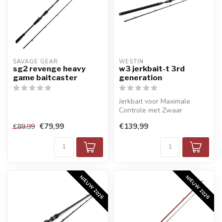
SAVAGE GEAR
WESTIN
sg2 revenge heavy
w3 jerkbait-t 3rd
game baitcaster
generation
Jerkbait voor Maximale
Controle met Zwaar
Kunstaas
€79,99
€139,99
€89,99
NIEUW 2026
NIEUW 2026