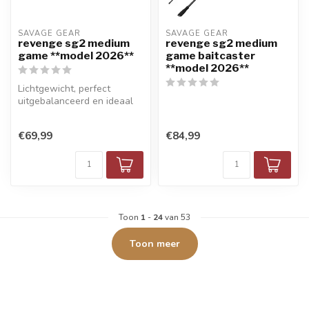
SAVAGE GEAR
SAVAGE GEAR
revenge sg2 medium
revenge sg2 medium
game **model 2026**
game baitcaster
**model 2026**
Lichtgewicht, perfect
uitgebalanceerd en ideaal
voor shads, spinners, plugs
en s...
€69,99
€84,99
Toon
1
-
24
van 53
Toon meer