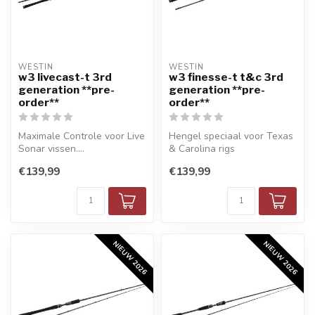
WESTIN
WESTIN
w3 livecast-t 3rd
w3 finesse-t t&c 3rd
generation **pre-
generation **pre-
order**
order**
Maximale Controle voor Live
Hengel speciaal voor Texas
Sonar vissen....
& Carolina rigs
€139,99
€139,99
NIEUW 2026
NIEUW 2026