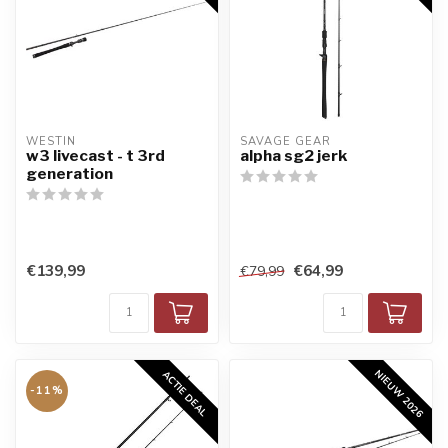
WESTIN
SAVAGE GEAR
w3 livecast - t 3rd
alpha sg2 jerk
generation
€139,99
€64,99
€79,99
NIEUW 2026
ACTIE DEAL
-11%