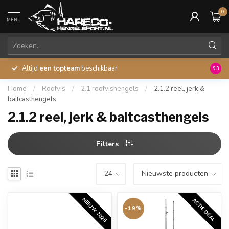
0
MENU
Altijd
een topteam
beschikbaar
45 ja
9.3
Home
/
Roofvis
/
2.1 roofvishengels
/
2.1.2 reel, jerk &
baitcasthengels
2.1.2 reel, jerk & baitcasthengels
Filters
NIEUW 2026
ACTIE DEAL
-19%