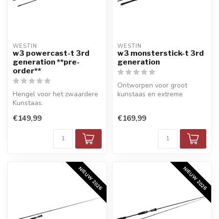
WESTIN
WESTIN
w3 powercast-t 3rd
w3 monsterstick-t 3rd
generation **pre-
generation
order**
Ontworpen voor groot
Hengel voor het zwaardere
kunstaas en extreme
Kunstaas.
roofvis.
€149,99
€169,99
NIEUW 2026
NIEUW 2026