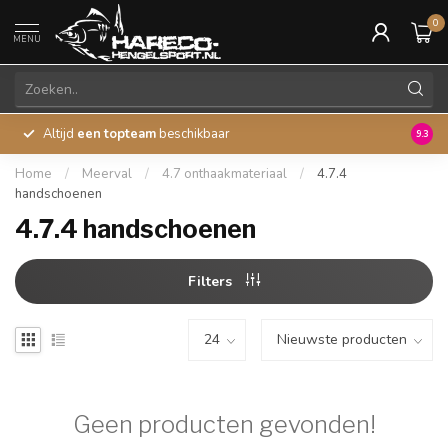
0
MENU
Altijd
een topteam
beschikbaar
45 ja
9.3
Home
/
Meerval
/
4.7 onthaakmateriaal
/
4.7.4
handschoenen
4.7.4 handschoenen
Filters
Geen producten gevonden!