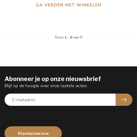
GA VERDER MET WINKELEN
Toon
1
-
0
van 0
Abonneer je op onze nieuwsbrief
Blijf op de hoogte over onze laatste acties
Klantenservice