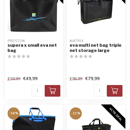
PRESTON
MATRIX
supera x small eva net
eva multi net bag triple
bag
net storage large
€49,99
€79,99
€59,99
€96,99
ACTIE DEAL
-36%
-21%