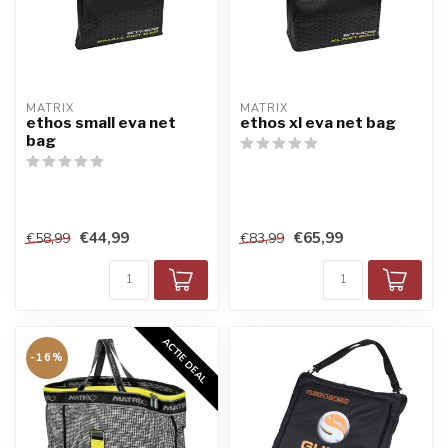
MATRIX
MATRIX
ethos small eva net
ethos xl eva net bag
bag
€44,99
€65,99
€58,99
€83,99
ACTIE DEAL
-16%