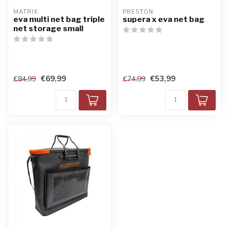
MATRIX
PRESTON
eva multi net bag triple
supera x eva net bag
net storage small
€69,99
€53,99
€84,99
€74,99