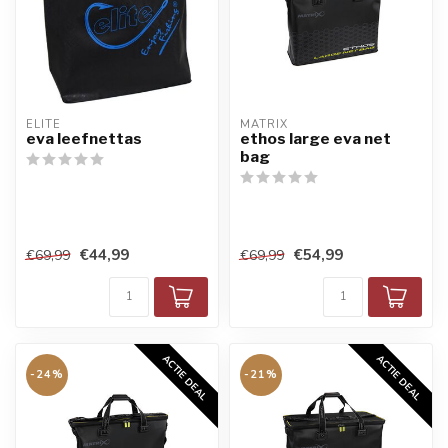
ELITE
MATRIX
eva leefnettas
ethos large eva net
bag
€44,99
€54,99
€69,99
€69,99
ACTIE DEAL
ACTIE DEAL
-24%
-21%