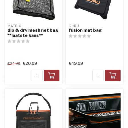
MATRIX
GURU
dip & dry mesh net bag
fusion mat bag
**laatste kans**
€20,99
€49,99
€24,99