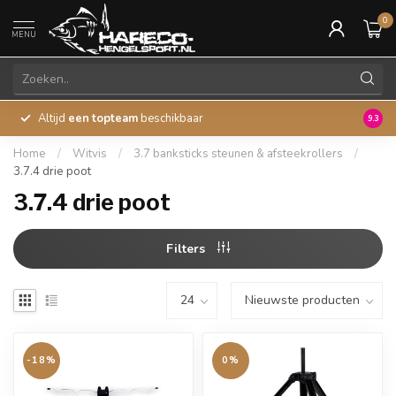
0
MENU
Altijd
een topteam
beschikbaar
45 ja
9.3
Home
/
Witvis
/
3.7 banksticks steunen & afsteekrollers
/
3.7.4 drie poot
3.7.4 drie poot
Filters
-18%
0%