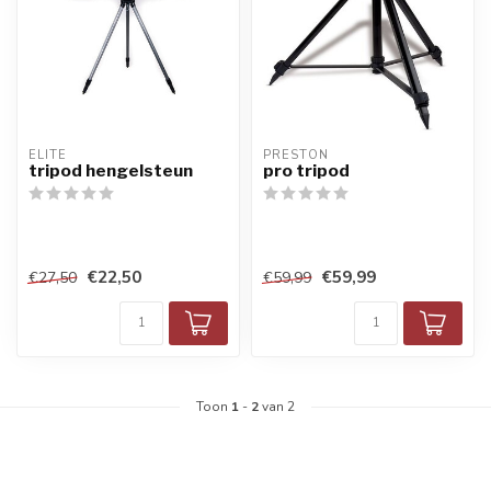
ELITE
PRESTON
tripod hengelsteun
pro tripod
€22,50
€59,99
€27,50
€59,99
Toon
1
-
2
van 2