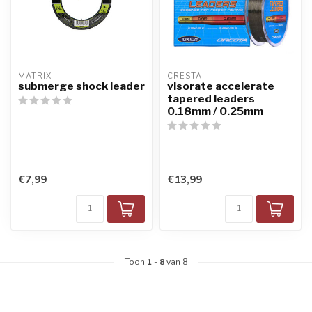
MATRIX
CRESTA
submerge shock leader
visorate accelerate
tapered leaders
0.18mm / 0.25mm
€7,99
€13,99
Toon
1
-
8
van 8