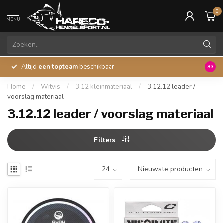
0
MENU
Altijd
een topteam
beschikbaar
45 ja
9.3
Home
/
Witvis
/
3.12 kleinmateriaal
/
3.12.12 leader /
voorslag materiaal
3.12.12 leader / voorslag materiaal
Filters