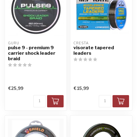
GURU
CRESTA
pulse 9 - premium 9
visorate tapered
carrier shock leader
leaders
braid
€25,99
€15,99