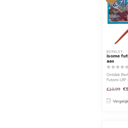
BERKLEY
isome fut
aas
Ontdek Berk
Futomi LRF 
ragworm imi
€9
€10,99
me...
Vergelij