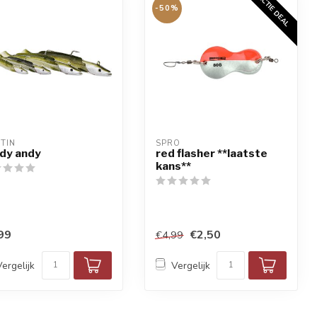
ACTIE DEAL
-50%
TIN
SPRO
dy andy
red flasher **laatste
kans**
99
€2,50
€4,99
Vergelijk
Vergelijk