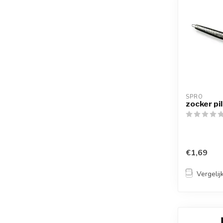
SPRO
zocker pil
€1,69
Vergelij