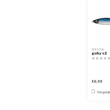
WESTIN
goby v2
€6,99
Vergelij