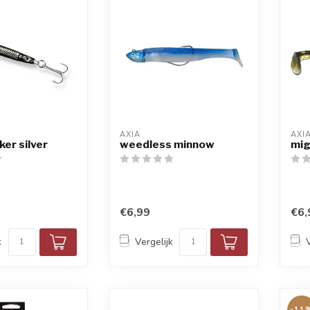
AXIA
AXI
ker silver
weedless minnow
mig
€6,99
€6,
k
Vergelijk
-11