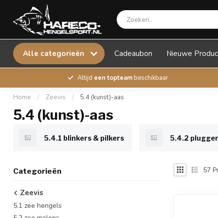
Alle categorieën
Cadeaubon
Nieuwe Produc
Altijd
een topteam
beschikbaar
Home
/
Zeevis
/
5.4 (kunst)-aas
5.4 (kunst)-aas
5.4.1 blinkers & pilkers
5.4.2 plugge
57
P
Categorieën
Zeevis
5.1 zee hengels
5.2 zee molens