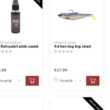
HEX DEADBAIT
SAVAGE GEAR
tfish paint pink-squid
4d herring big shad
,99
€17,99
Vergelijk
Vergelijk
NIEUW 2026