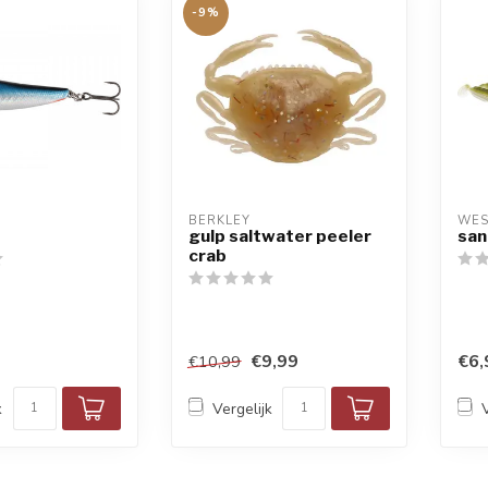
-9%
BERKLEY
WES
gulp saltwater peeler
san
crab
€9,99
€6,
€10,99
k
Vergelijk