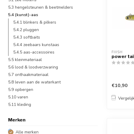
5.3 hengelsteunen & beetmelders
5.4 (kunst)-aas
5.4.1 blinkers & pilkers
5.4.2 pluggen
5.4.3 softbaits
5.4.4 zeebaars kunstaas
5.4.5 aas-accessoires
FIIISH
power tai
5.5 kleinmateriaal
5.6 lood & loodverzwaring
5.7 onthaakmateriaal
5.8 leven aan de waterkant
€10,90
5.9 opbergen
5.10 varen
Vergelij
5.11 kleding
Merken
Alle merken