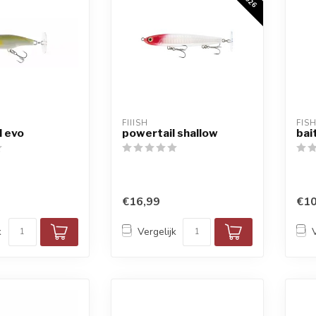
FIIISH
FIS
l evo
powertail shallow
bai
€16,99
€10
k
Vergelijk