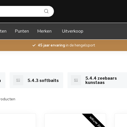
ten
Punten
Merken
Uitverkoop
45 jaar ervaring
in de hengelsport
5.4.4 zeebaars
n
5.4.3 softbaits
kunstaas
roducten
NIEUW 2026