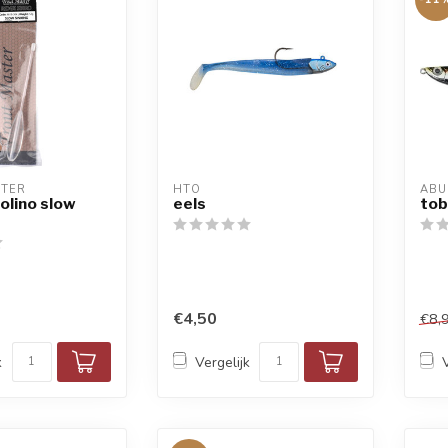
STER
HTO
ABU
rolino slow
eels
tob
€4,50
€8,
k
Vergelijk