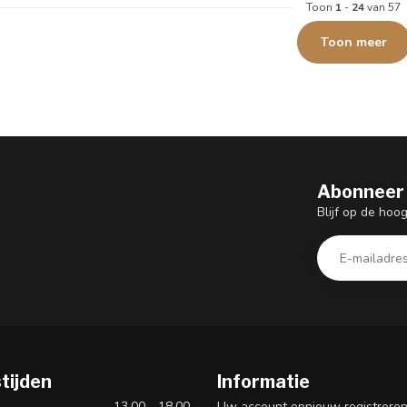
Toon
1
-
24
van 57
Toon meer
Abonneer 
Blijf op de hoo
tijden
Informatie
13.00 - 18.00
Uw account opnieuw registrere