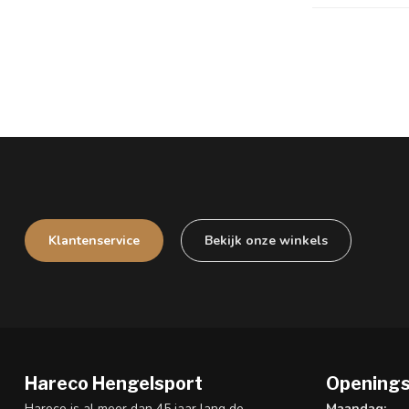
Klantenservice
Bekijk onze winkels
Hareco Hengelsport
Openings
Hareco is al meer dan 45 jaar lang de
Maandag: