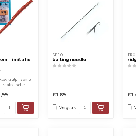
SPRO
TRO
omi - imitatie
baiting needle
rid
ley Gulp! Isome
– realistische
tatie, 10 cm,
,99
€1,89
€1,
k
Vergelijk