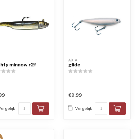
A
AXIA
hty minnow r2f
glide
99
€9,99
Vergelijk
Vergelijk
%