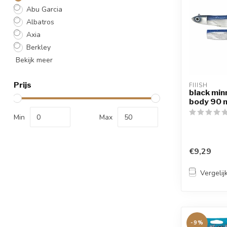
Abu Garcia
Albatros
Axia
Berkley
Bekijk meer
Prijs
FIIISH
black mi
body 90 n
Min
Max
€9,29
Vergelij
-9%