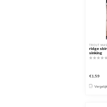
TROUT MA
ridge sbi
sinking
€1,59
Vergelij