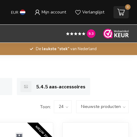
0
Mijn account
Verlanglijst
EUR
9.3
De
leukste “stek”
van Nederland
5.4.5 aas-accessoires
Toon:
NIEUW 2026