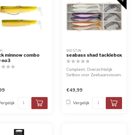
SH
WESTIN
ck minnow combo
seabass shad tacklebox
 no3
Compleet, Overzichtelijk
Setbox voor Zeebaarsvissen.
99
€49,99
Vergelijk
Vergelijk