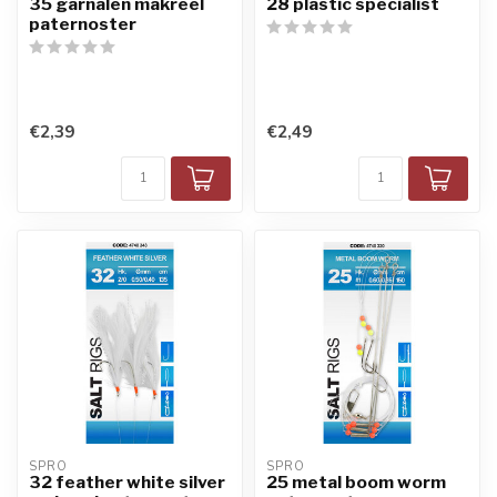
35 garnalen makreel
28 plastic specialist
paternoster
€2,39
€2,49
SPRO
SPRO
32 feather white silver
25 metal boom worm