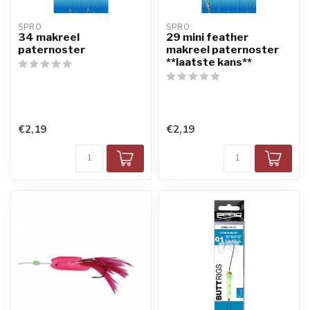
SPRO
SPRO
34 makreel
29 mini feather
paternoster
makreel paternoster
**laatste kans**
€2,19
€2,19