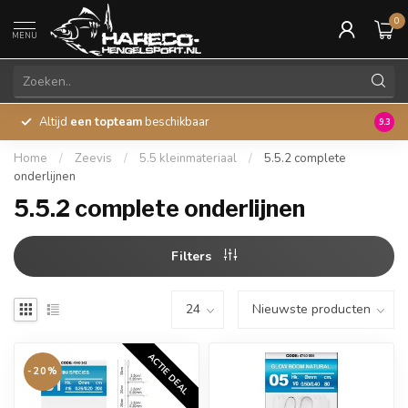
0
MENU
Altijd
een topteam
beschikbaar
45 ja
9.3
Home
/
Zeevis
/
5.5 kleinmateriaal
/
5.5.2 complete
onderlijnen
5.5.2 complete onderlijnen
Filters
ACTIE DEAL
-20%