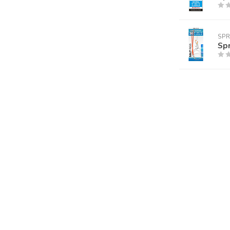
SP
Spr