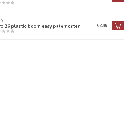
RO
€2,49
o 26 plastic boom easy paternoster