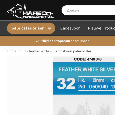
Alle categorieën
Cadeaubon
Nieuwe Produc
Altijd
een topteam
beschikbaar
Home
/
32 feather white silver makreel paternoster