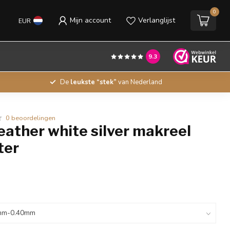
0
Mijn account
Verlanglijst
EUR
9.3
De
leukste “stek”
van Nederland
0 beoordelingen
eather white silver makreel
ter