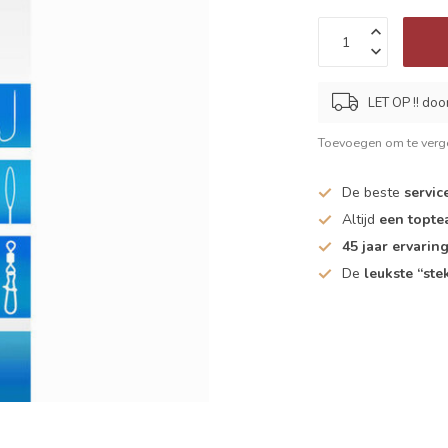
LET OP !! doo
Toevoegen om te verge
De beste
servic
Altijd
een topt
45 jaar ervarin
De
leukste “ste