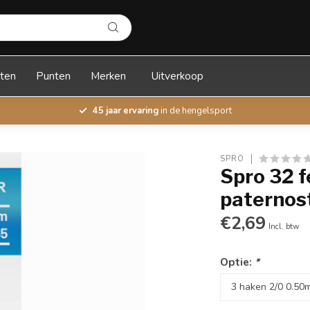
ten
Punten
Merken
Uitverkoop
45 jaar ervaring
in de hengelsport
SPRO
Spro 32 f
paternos
€2,69
Incl. btw
Optie:
*