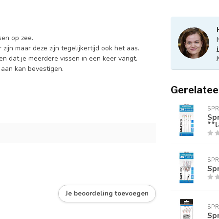
sen op zee.
ijn maar deze zijn tegelijkertijd ook het aas.
n dat je meerdere vissen in een keer vangt.
k aan kan bevestigen.
Gerelatee
SP
Spr
**l
SP
Spr
Je beoordeling toevoegen
SP
Spr