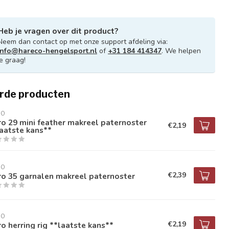
Heb je vragen over dit product?
Neem dan contact op met onze support afdeling via:
info@hareco-hengelsport.nl
of
+31 184 414347
. We helpen
je graag!
rde producten
RO
o 29 mini feather makreel paternoster
€2,19
aatste kans**
RO
€2,39
o 35 garnalen makreel paternoster
RO
€2,19
o herring rig **laatste kans**