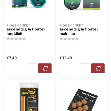
RIDGEMONKEY
RIDGEMONKEY
ascend zig & floater
ascend zig & floater
hooklink
mainline
€7,49
€12,49