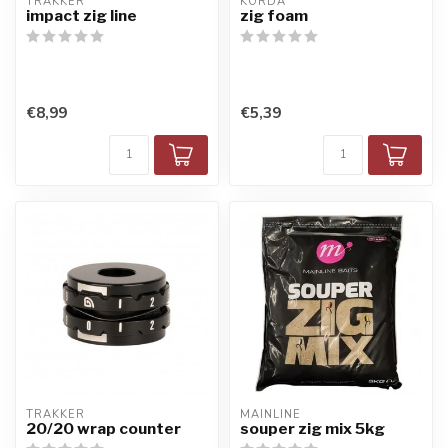
TRAKKER
KORDA
impact zig line
zig foam
€8,99
€5,39
TRAKKER
MAINLINE
20/20 wrap counter
souper zig mix 5kg