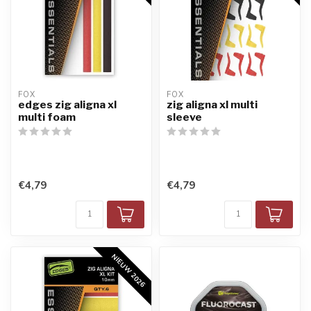
FOX
FOX
edges zig aligna xl
zig aligna xl multi
multi foam
sleeve
€4,79
€4,79
NIEUW 2026