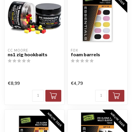
CC MOORE
FOX
ns1 zig hookbaits
foam barrels
€8,99
€4,79
NIEUW 2026
NIEUW 2026