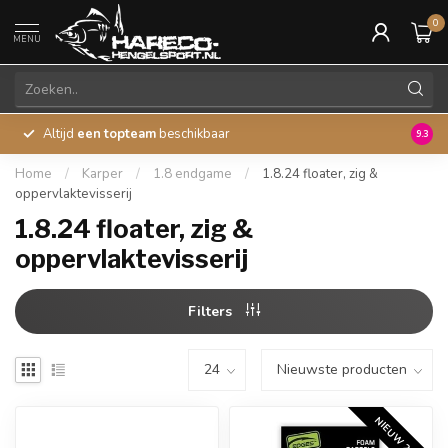
0
MENU
Altijd
een topteam
beschikbaar
45 ja
9.3
Home
/
Karper
/
1.8 endgame
/
1.8.24 floater, zig &
oppervlaktevisserij
1.8.24 floater, zig &
oppervlaktevisserij
Filters
NIEUW 2026