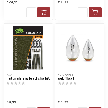
€24,99
€7,99
FOX
FOX RAGE
naturals zig lead clip kit
sub float
€6,99
€8,99