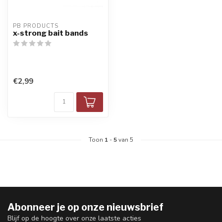
PB PRODUCTS
x-strong bait bands
€2,99
Toon
1
-
5
van 5
Abonneer je op onze nieuwsbrief
Blijf op de hoogte over onze laatste acties