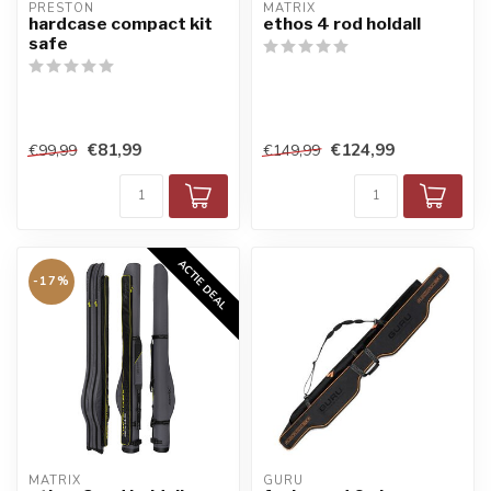
PRESTON
MATRIX
hardcase compact kit
ethos 4 rod holdall
safe
€81,99
€124,99
€99,99
€149,99
ACTIE DEAL
-17%
MATRIX
GURU