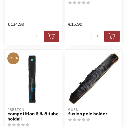
€134,99
€15,99
-25%
PRESTON
GURU
competition 6 & 8 tube
fusion pole holder
holdall