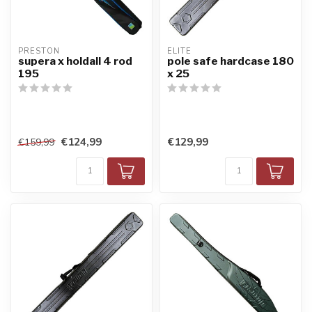
PRESTON
ELITE
supera x holdall 4 rod
pole safe hardcase 180
195
x 25
€124,99
€129,99
€159,99