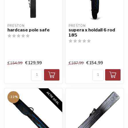
PRESTON
PRESTON
hardcase pole safe
supera x holdall 6 rod
185
€129,99
€154,99
€154,99
€187,99
ACTIE DEAL
-22%