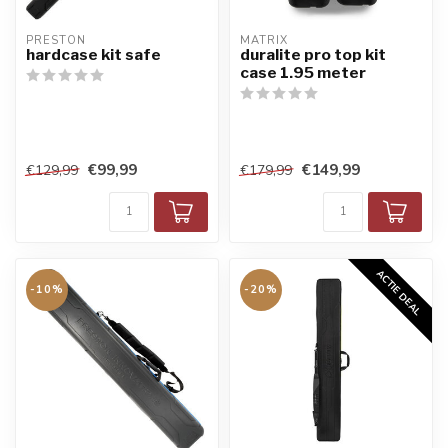
PRESTON
MATRIX
hardcase kit safe
duralite pro top kit
case 1.95 meter
€99,99
€149,99
€129,99
€179,99
ACTIE DEAL
-10%
-20%