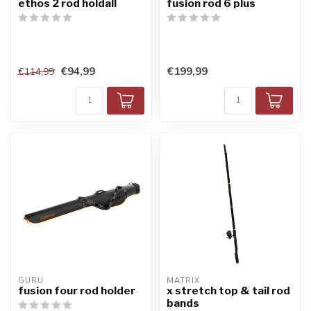
ethos 2 rod holdall
fusion rod 6 plus
€94,99
€199,99
€114,99
GURU
MATRIX
fusion four rod holder
x stretch top & tail rod
bands