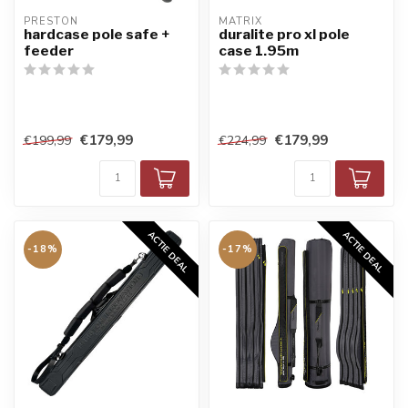
PRESTON
MATRIX
hardcase pole safe +
duralite pro xl pole
feeder
case 1.95m
€179,99
€179,99
€199,99
€224,99
ACTIE DEAL
ACTIE DEAL
-18%
-17%