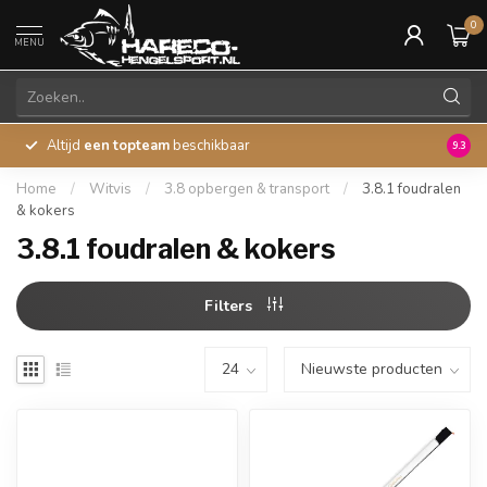
0
MENU
Altijd
een topteam
beschikbaar
45 ja
9.3
Home
/
Witvis
/
3.8 opbergen & transport
/
3.8.1 foudralen
& kokers
3.8.1 foudralen & kokers
Filters