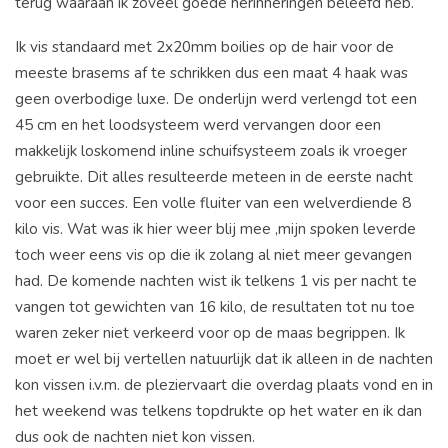
terug waaraan ik zoveel goede herinneringen beleefd heb.
Ik vis standaard met 2x20mm boilies op de hair voor de
meeste brasems af te schrikken dus een maat 4 haak was
geen overbodige luxe. De onderlijn werd verlengd tot een
45 cm en het loodsysteem werd vervangen door een
makkelijk loskomend inline schuifsysteem zoals ik vroeger
gebruikte. Dit alles resulteerde meteen in de eerste nacht
voor een succes. Een volle fluiter van een welverdiende 8
kilo vis. Wat was ik hier weer blij mee ,mijn spoken leverde
toch weer eens vis op die ik zolang al niet meer gevangen
had. De komende nachten wist ik telkens 1 vis per nacht te
vangen tot gewichten van 16 kilo, de resultaten tot nu toe
waren zeker niet verkeerd voor op de maas begrippen. Ik
moet er wel bij vertellen natuurlijk dat ik alleen in de nachten
kon vissen i.v.m. de pleziervaart die overdag plaats vond en in
het weekend was telkens topdrukte op het water en ik dan
dus ook de nachten niet kon vissen.