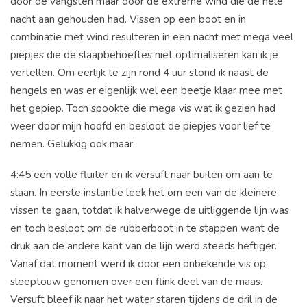
door de vangsten maar door de extreme wind die de hele
nacht aan gehouden had. Vissen op een boot en in
combinatie met wind resulteren in een nacht met mega veel
piepjes die de slaapbehoeftes niet optimaliseren kan ik je
vertellen. Om eerlijk te zijn rond 4 uur stond ik naast de
hengels en was er eigenlijk wel een beetje klaar mee met
het gepiep. Toch spookte die mega vis wat ik gezien had
weer door mijn hoofd en besloot de piepjes voor lief te
nemen. Gelukkig ook maar.
4:45 een volle fluiter en ik versuft naar buiten om aan te
slaan. In eerste instantie leek het om een van de kleinere
vissen te gaan, totdat ik halverwege de uitliggende lijn was
en toch besloot om de rubberboot in te stappen want de
druk aan de andere kant van de lijn werd steeds heftiger.
Vanaf dat moment werd ik door een onbekende vis op
sleeptouw genomen over een flink deel van de maas.
Versuft bleef ik naar het water staren tijdens de dril in de