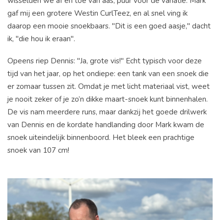
wisselden we af en toe van aas, puur voor de variatie. Mark
gaf mij een grotere Westin CurlTeez, en al snel ving ik
daarop een mooie snoekbaars. "Dit is een goed aasje," dacht
ik, "die hou ik eraan".
Opeens riep Dennis: "Ja, grote vis!" Echt typisch voor deze
tijd van het jaar, op het ondiepe: een tank van een snoek die
er zomaar tussen zit. Omdat je met licht materiaal vist, weet
je nooit zeker of je zo’n dikke maart-snoek kunt binnenhalen.
De vis nam meerdere runs, maar dankzij het goede drilwerk
van Dennis en de kordate handlanding door Mark kwam de
snoek uiteindelijk binnenboord. Het bleek een prachtige
snoek van 107 cm!