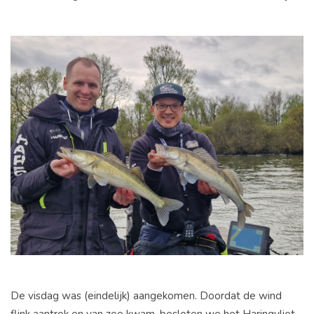
De visdag was (eindelijk) aangekomen. Doordat de wind
flink aantrok en van zee kwam, besloten we het Haringvliet