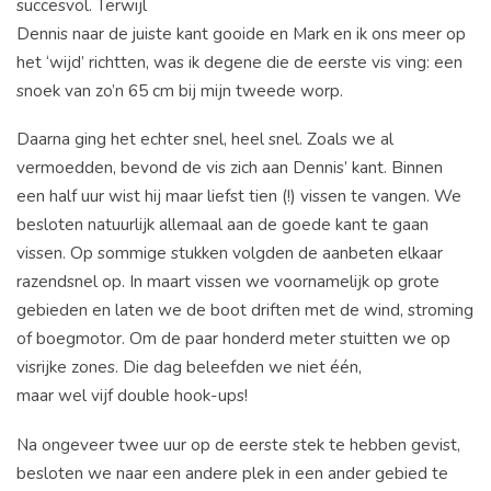
succesvol. Terwijl
Dennis naar de juiste kant gooide en Mark en ik ons meer op
het ‘wijd’ richtten, was ik degene die de eerste vis ving: een
snoek van zo’n 65 cm bij mijn tweede worp.
Daarna ging het echter snel, heel snel. Zoals we al
vermoedden, bevond de vis zich aan Dennis’ kant. Binnen
een half uur wist hij maar liefst tien (!) vissen te vangen. We
besloten natuurlijk allemaal aan de goede kant te gaan
vissen. Op sommige stukken volgden de aanbeten elkaar
razendsnel op. In maart vissen we voornamelijk op grote
gebieden en laten we de boot driften met de wind, stroming
of boegmotor. Om de paar honderd meter stuitten we op
visrijke zones. Die dag beleefden we niet één,
maar wel vijf double hook-ups!
Na ongeveer twee uur op de eerste stek te hebben gevist,
besloten we naar een andere plek in een ander gebied te