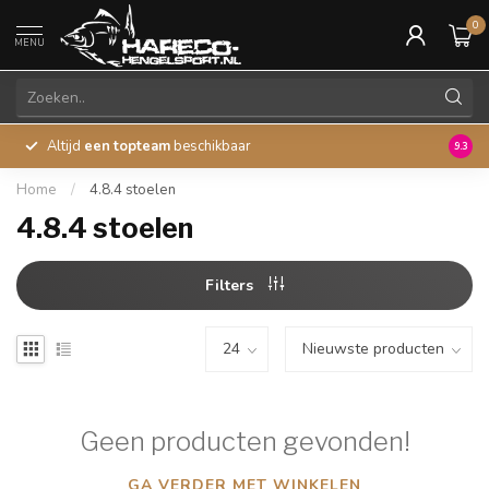
0
MENU
Altijd
een topteam
beschikbaar
45 ja
9.3
Home
/
4.8.4 stoelen
4.8.4 stoelen
Filters
Geen producten gevonden!
GA VERDER MET WINKELEN