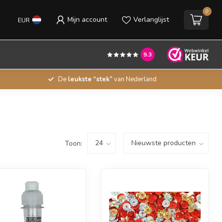
0
Mijn account
Verlanglijst
EUR
9.3
De
leukste “stek”
van Nederland
Toon: