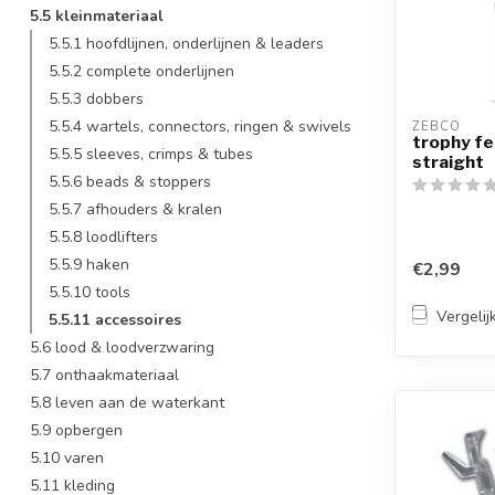
5.5 kleinmateriaal
5.5.1 hoofdlijnen, onderlijnen & leaders
5.5.2 complete onderlijnen
5.5.3 dobbers
5.5.4 wartels, connectors, ringen & swivels
ZEBCO
trophy f
5.5.5 sleeves, crimps & tubes
straight
5.5.6 beads & stoppers
5.5.7 afhouders & kralen
5.5.8 loodlifters
5.5.9 haken
€2,99
5.5.10 tools
Vergelij
5.5.11 accessoires
5.6 lood & loodverzwaring
5.7 onthaakmateriaal
5.8 leven aan de waterkant
5.9 opbergen
5.10 varen
5.11 kleding