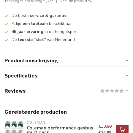
Toevoegen om te vergelijken
Deel dit product
De beste
service & garantie
Altijd
een topteam
beschikbaar
45 jaar ervaring
in de hengelsport
De
leukste “stek”
van Nederland
Productomschrijving
Specificaties
Reviews
Gerelateerde producten
COLEMAN
€33,99
Coleman performance gasbus
multipack
€24,99