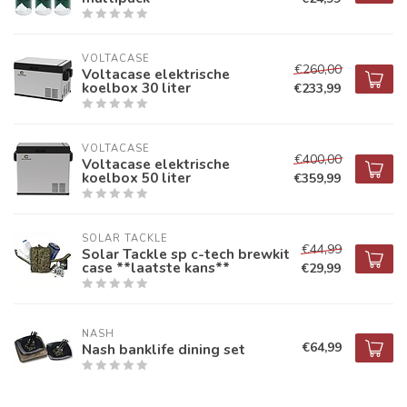
VOLTACASE
€260,00
Voltacase elektrische
koelbox 30 liter
€233,99
VOLTACASE
€400,00
Voltacase elektrische
koelbox 50 liter
€359,99
SOLAR TACKLE
€44,99
Solar Tackle sp c-tech brewkit
case **laatste kans**
€29,99
NASH
€64,99
Nash banklife dining set