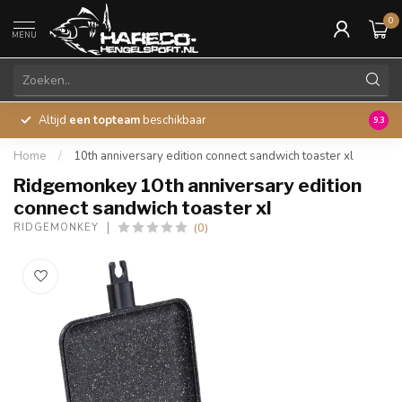
0
MENU
Altijd
een topteam
beschikbaar
45 ja
9.3
Home
/
10th anniversary edition connect sandwich toaster xl
Ridgemonkey 10th anniversary edition
connect sandwich toaster xl
(0)
RIDGEMONKEY