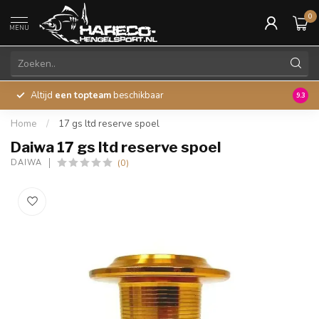
0
MENU
Altijd
een topteam
beschikbaar
45 ja
9.3
Home
/
17 gs ltd reserve spoel
Daiwa 17 gs ltd reserve spoel
(0)
DAIWA