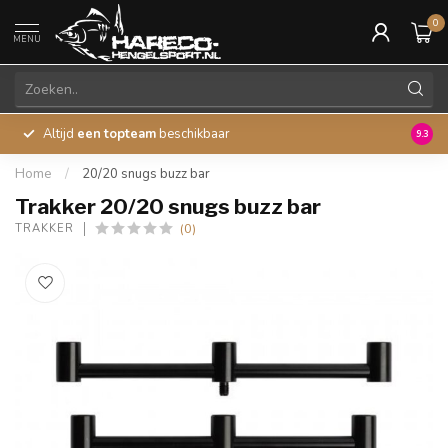
0
MENU
Altijd
een topteam
beschikbaar
45 ja
9.3
Home
/
20/20 snugs buzz bar
Trakker 20/20 snugs buzz bar
(0)
TRAKKER