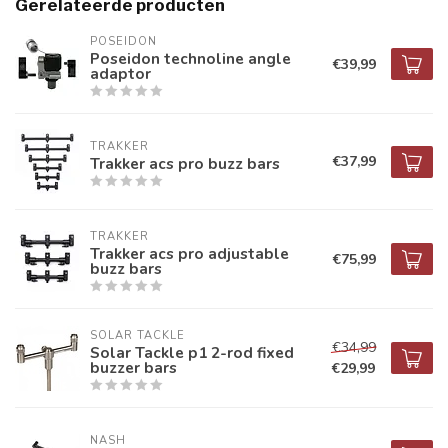
Gerelateerde producten
POSEIDON
Poseidon technoline angle
€39,99
adaptor
TRAKKER
€37,99
Trakker acs pro buzz bars
TRAKKER
Trakker acs pro adjustable
€75,99
buzz bars
SOLAR TACKLE
€34,99
Solar Tackle p1 2-rod fixed
buzzer bars
€29,99
NASH