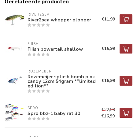
Gerelateerde producten
RIVER2SEA
€11,99
River2sea whopper plopper
FIIISH
€16,99
Fiiish powertail shallow
ROZEMEIJER
Rozemeijer splash bomb pink
€16,99
candy 12cm 54gram **limited
edition**
SPRO
€22,99
Spro bbz-1 baby rat 30
€16,99