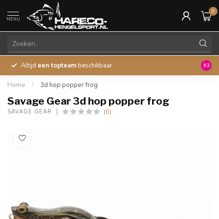
0
MENU
Altijd
een topteam
beschikbaar
45 ja
9.3
Home
/
3d hop popper frog
Savage Gear 3d hop popper frog
(0)
SAVAGE GEAR