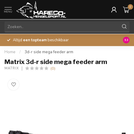
0
MENU
Altijd
een topteam
beschikbaar
45 ja
9.3
Home
/
3d-r side mega feeder arm
Matrix 3d-r side mega feeder arm
(0)
MATRIX