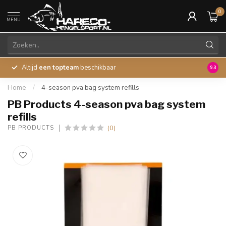
0
MENU
Altijd
een topteam
beschikbaar
45 ja
9.3
Home
/
4-season pva bag system refills
PB Products 4-season pva bag system
refills
(0)
PB PRODUCTS