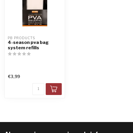
PB PRODUCTS
4-season pva bag
system refills
€3,99