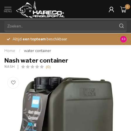
0
MENU
Altijd
een topteam
beschikbaar
45 ja
9.3
Home
/
water container
Nash water container
(0)
NASH