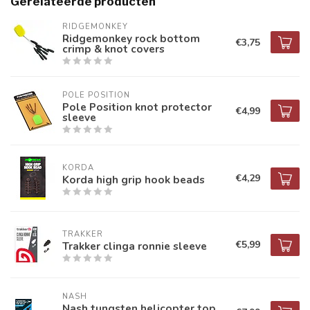
Gerelateerde producten
RIDGEMONKEY
Ridgemonkey rock bottom
€3,75
crimp & knot covers
POLE POSITION
Pole Position knot protector
€4,99
sleeve
KORDA
€4,29
Korda high grip hook beads
TRAKKER
€5,99
Trakker clinga ronnie sleeve
NASH
Nash tungsten helicopter top