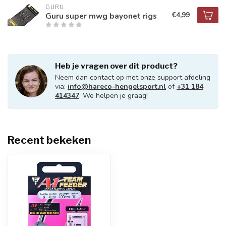
GURU
€4,99
Guru super mwg bayonet rigs
Heb je vragen over dit product?
Neem dan contact op met onze support afdeling
via:
info@hareco-hengelsport.nl
of
+31 184
414347
. We helpen je graag!
Recent bekeken