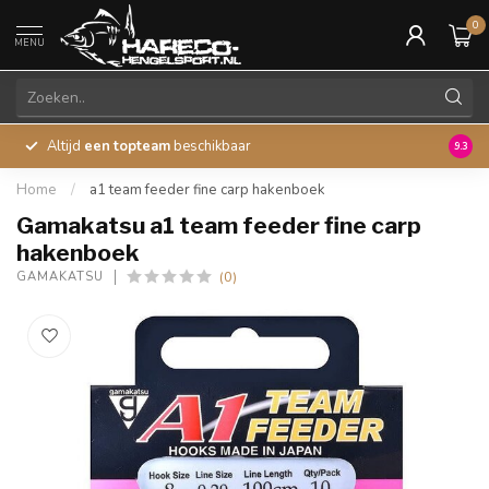
0
MENU
Altijd
een topteam
beschikbaar
45 ja
9.3
Home
/
a1 team feeder fine carp hakenboek
Gamakatsu a1 team feeder fine carp
hakenboek
(0)
GAMAKATSU