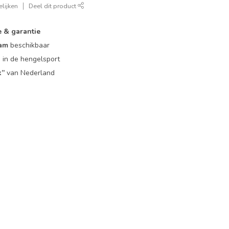
lijken
Deel dit product
e & garantie
eam
beschikbaar
g
in de hengelsport
k”
van Nederland