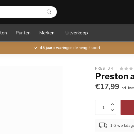
ten
Punten
Merken
Uitverkoop
45 jaar ervaring
in de hengelsport
PRESTON
Preston a
€17,99
Incl. btw
1-2 werkdag