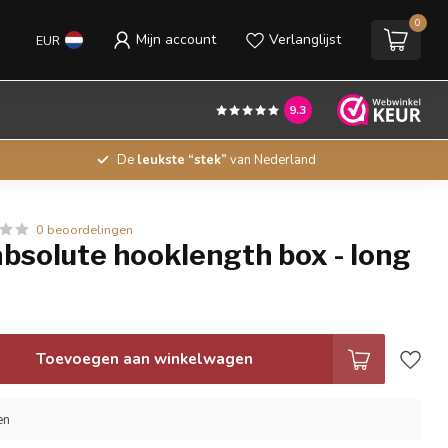
0
Mijn account
Verlanglijst
EUR
9.3
De
leukste “stek”
van Nederland
0 beoordelingen
bsolute hooklength box - long
Toevoegen aan winkelwagen
en