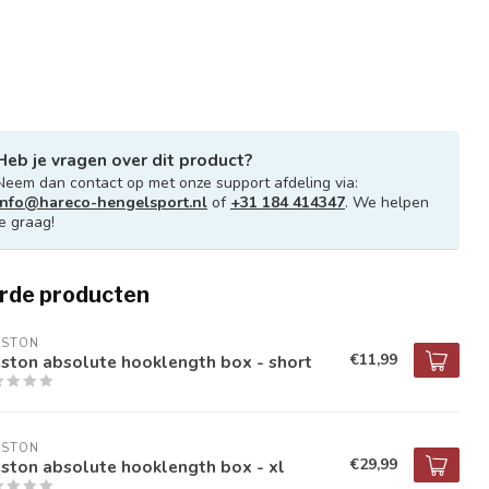
Heb je vragen over dit product?
Neem dan contact op met onze support afdeling via:
info@hareco-hengelsport.nl
of
+31 184 414347
. We helpen
je graag!
rde producten
ESTON
€11,99
ston absolute hooklength box - short
ESTON
€29,99
ston absolute hooklength box - xl