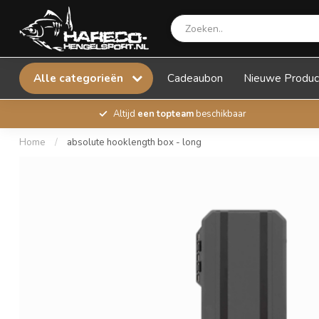
Alle categorieën
Cadeaubon
Nieuwe Produc
Altijd
een topteam
beschikbaar
Home
/
absolute hooklength box - long