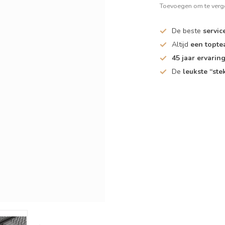
Toevoegen om te verge
De beste
servic
Altijd
een topt
45 jaar ervarin
De
leukste “ste