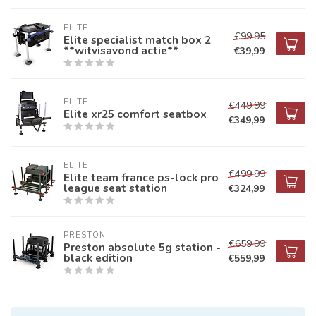
ELITE
€99,95
Elite specialist match box 2
**witvisavond actie**
€39,99
ELITE
€449,99
Elite xr25 comfort seatbox
€349,99
ELITE
€499,99
Elite team france ps-lock pro
league seat station
€324,99
PRESTON
€659,99
Preston absolute 5g station -
black edition
€559,99