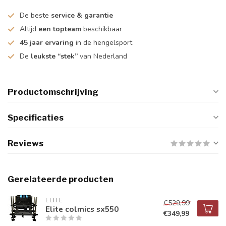
De beste
service & garantie
Altijd
een topteam
beschikbaar
45 jaar ervaring
in de hengelsport
De
leukste “stek”
van Nederland
Productomschrijving
Specificaties
Reviews
Gerelateerde producten
ELITE
€529,99
Elite colmics sx550
€349,99