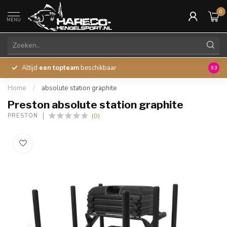
0
MENU
Altijd
een topteam
beschikbaar
45 ja
9.3
Home
/
absolute station graphite
Preston absolute station graphite
(0)
PRESTON