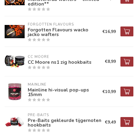
edition**
FORGOTTEN FLAVOURS
Forgotten Flavours wacko
€16,99
jacko wafters
CC MOORE
€8,99
CC Moore ns1 zig hookbaits
MAINLINE
Mainline hi-visual pop-ups
€10,99
15mm
PRE-BAITS
Pre-Baits gekleurde tijgernoten
€9,49
hookbaits