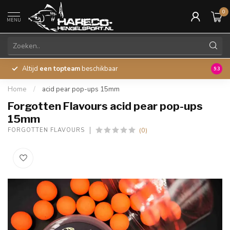
0
MENU
Altijd
een topteam
beschikbaar
45 ja
9.3
Home
/
acid pear pop-ups 15mm
Forgotten Flavours acid pear pop-ups
15mm
(0)
FORGOTTEN FLAVOURS