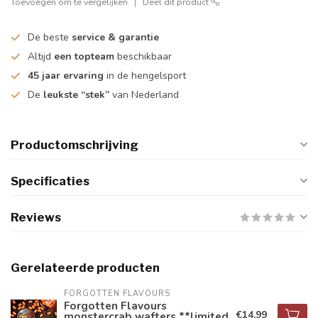
Toevoegen om te vergelijken
Deel dit product
De beste
service & garantie
Altijd
een topteam
beschikbaar
45 jaar ervaring
in de hengelsport
De
leukste “stek”
van Nederland
Productomschrijving
Specificaties
Reviews
Gerelateerde producten
FORGOTTEN FLAVOURS
Forgotten Flavours
€14,99
monstercrab wafters **limited