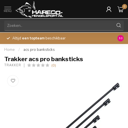
0
MENU
Altijd
een topteam
beschikbaar
45 ja
9.3
Home
/
acs pro banksticks
Trakker acs pro banksticks
(0)
TRAKKER