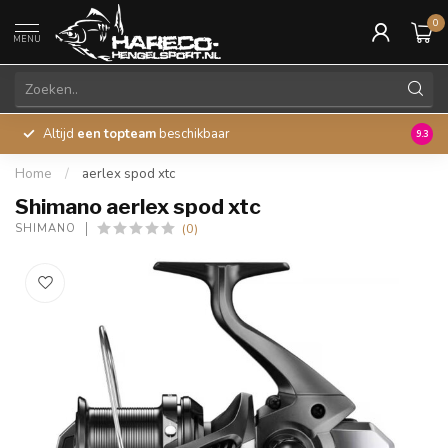
0
MENU
Altijd
een topteam
beschikbaar
45 ja
9.3
Home
/
aerlex spod xtc
Shimano aerlex spod xtc
(0)
SHIMANO