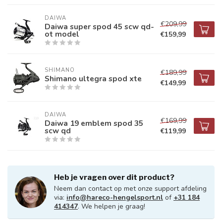
DAIWA
€209,99
Daiwa super spod 45 scw qd-
ot model
€159,99
SHIMANO
€189,99
Shimano ultegra spod xte
€149,99
DAIWA
€169,99
Daiwa 19 emblem spod 35
scw qd
€119,99
Heb je vragen over dit product?
Neem dan contact op met onze support afdeling
via:
info@hareco-hengelsport.nl
of
+31 184
414347
. We helpen je graag!