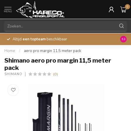
0
MENU
Altijd
een topteam
beschikbaar
45 ja
9.3
Home
/
aero pro margin 11,5 meter pack
Shimano aero pro margin 11,5 meter
pack
(0)
SHIMANO