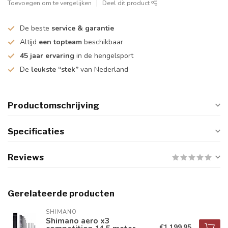
Toevoegen om te vergelijken
Deel dit product
De beste
service & garantie
Altijd
een topteam
beschikbaar
45 jaar ervaring
in de hengelsport
De
leukste “stek”
van Nederland
Productomschrijving
Specificaties
Reviews
Gerelateerde producten
SHIMANO
Shimano aero x3
€1.199,95