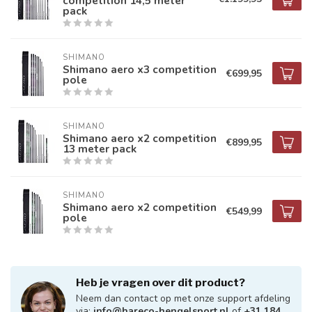
competition 14,5 meter
pack
SHIMANO
Shimano aero x3 competition
€699,95
pole
SHIMANO
Shimano aero x2 competition
€899,95
13 meter pack
SHIMANO
Shimano aero x2 competition
€549,99
pole
Heb je vragen over dit product?
Neem dan contact op met onze support afdeling
via:
info@hareco-hengelsport.nl
of
+31 184