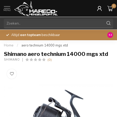
0
MENU
Altijd
een topteam
beschikbaar
45 ja
9.3
Home
/
aero technium 14000 mgs xtd
Shimano aero technium 14000 mgs xtd
(0)
SHIMANO