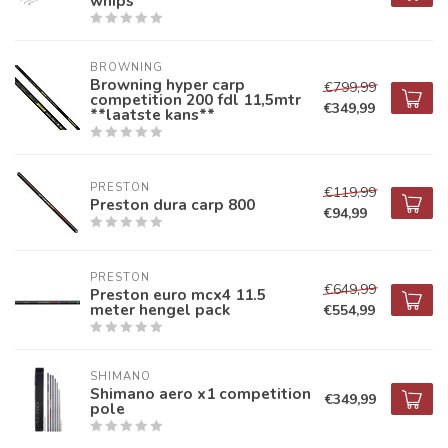
whips
BROWNING
Browning hyper carp
€799,99
competition 200 fdl 11,5mtr
€349,99
**laatste kans**
PRESTON
€119,99
Preston dura carp 800
€94,99
PRESTON
€649,99
Preston euro mcx4 11.5
meter hengel pack
€554,99
SHIMANO
Shimano aero x1 competition
€349,99
pole