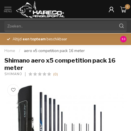
0
MENU
Altijd
een topteam
beschikbaar
45 ja
9.3
Home
/
aero x5 competition pack 16 meter
Shimano aero x5 competition pack 16
meter
(0)
SHIMANO