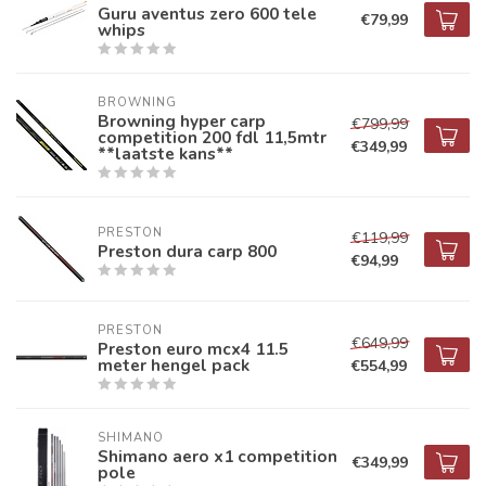
Guru aventus zero 600 tele
€79,99
whips
BROWNING
Browning hyper carp
€799,99
competition 200 fdl 11,5mtr
€349,99
**laatste kans**
PRESTON
€119,99
Preston dura carp 800
€94,99
PRESTON
€649,99
Preston euro mcx4 11.5
meter hengel pack
€554,99
SHIMANO
Shimano aero x1 competition
€349,99
pole