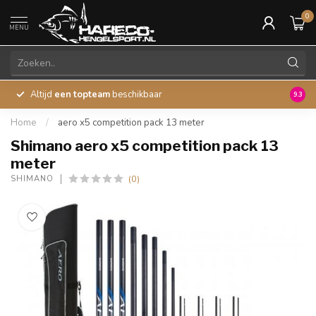
0
MENU
Altijd
een topteam
beschikbaar
45 ja
9.3
Home
/
aero x5 competition pack 13 meter
Shimano aero x5 competition pack 13
meter
(0)
SHIMANO