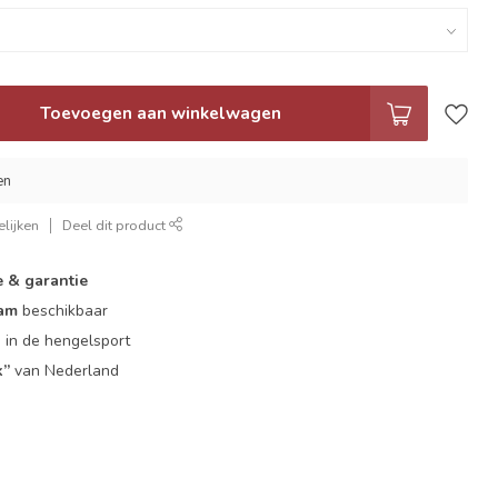
Toevoegen aan winkelwagen
en
lijken
Deel dit product
e & garantie
eam
beschikbaar
g
in de hengelsport
k”
van Nederland