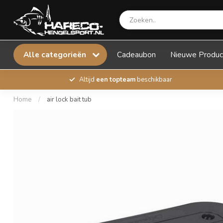
Alle categorieën
Cadeaubon
Nieuwe Produc
Altijd
een topteam
beschikbaar
Home
/
air lock bait tub