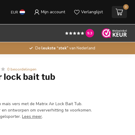
0
Mijn account
Verlanglijst
EUR
9.3
De
leukste “stek”
van Nederland
0 beoordelingen
r lock bait tub
 maïs vers met de Matrix Air Lock Bait Tub.
 en ontworpen om oververhitting te voorkomen.
ngelsporter.
Lees meer
.