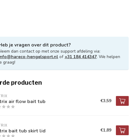
Heb je vragen over dit product?
Neem dan contact op met onze support afdeling via:
info@hareco-hengelsport.nl
of
+31 184 414347
. We helpen
je graag!
rde producten
RIX
€3,59
rix air flow bait tub
RIX
€1,89
rix bait tub skirt lid