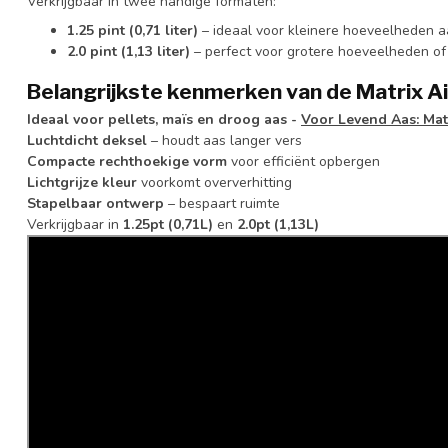
Verkrijgbaar in twee handige formaten:
1.25 pint (0,71 liter)
– ideaal voor kleinere hoeveelheden a
2.0 pint (1,13 liter)
– perfect voor grotere hoeveelheden of
Belangrijkste kenmerken van de Matrix Ai
Ideaal voor pellets, maïs en droog aas -
Voor Levend Aas: Matr
Luchtdicht deksel
– houdt aas langer vers
Compacte rechthoekige vorm
voor efficiënt opbergen
Lichtgrijze kleur
voorkomt oververhitting
Stapelbaar ontwerp
– bespaart ruimte
Verkrijgbaar in
1.25pt (0,71L)
en
2.0pt (1,13L)