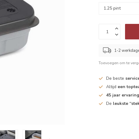
1-2 werkdag
Toevoegen om te verge
De beste
servic
Altijd
een topt
45 jaar ervarin
De
leukste “ste