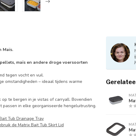
n Maïs.
pellets, maïs en andere droge voersoorten
md tegen vocht en vuil.
Gerelatee
ige omstandigheden – ideaal tijdens warme
MAT
p te bergen in je vistas of carryall. Bovendien
Mat
t passen in elke georganiseerde hengeluitrusting.
 Bait Tub Drainage Tray
ebruik de Matrix Bait Tub Skirt Lid
MAT
Mat