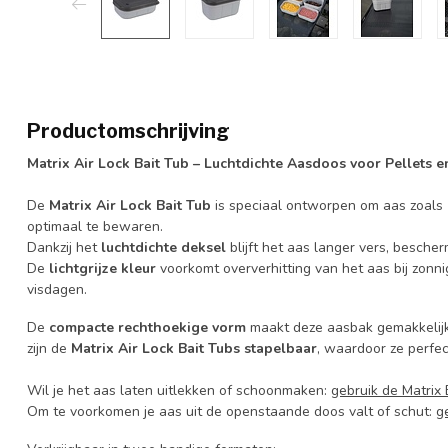
Productomschrijving
Matrix Air Lock Bait Tub – Luchtdichte Aasdoos voor Pellets e
De
Matrix Air Lock Bait Tub
is speciaal ontworpen om aas zoals
optimaal te bewaren.
Dankzij het
lucht­dichte deksel
blijft het aas langer vers, bescher
De
lichtgrijze kleur
voorkomt oververhitting van het aas bij zonn
visdagen.
De
compacte rechthoekige vorm
maakt deze aasbak gemakkelijk o
zijn de
Matrix Air Lock Bait Tubs stapelbaar
, waardoor ze perfec
Wil je het aas laten uitlekken of schoonmaken:
gebruik de Matrix
Om te voorkomen je aas uit de openstaande doos valt of schut:
g