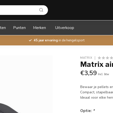
ten
Punten
Merken
Uitverkoop
45 jaar ervaring
in de hengelsport
MATRIX
Matrix ai
€3,59
Incl. btw
Bewaar je pellets en
Compact, stapelbaar
Ideaal voor elke he
Optie:
*