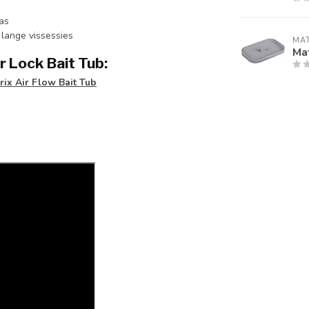
as
 lange vissessies
MAT
Mat
r Lock Bait Tub:
ix Air Flow Bait Tub