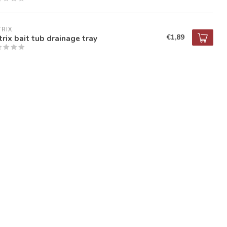
RIX
€1,89
rix bait tub drainage tray