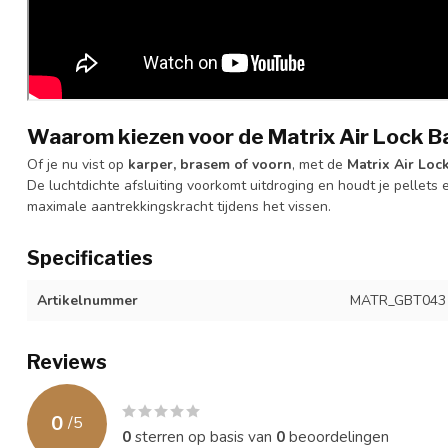
Waarom kiezen voor de Matrix Air Lock B
Of je nu vist op
karper, brasem of voorn
, met de
Matrix Air Loc
De luchtdichte afsluiting voorkomt uitdroging en houdt je pellets e
maximale aantrekkingskracht tijdens het vissen.
Specificaties
Artikelnummer
MATR_GBT043
Reviews
0
/
5
0
sterren op basis van
0
beoordelingen