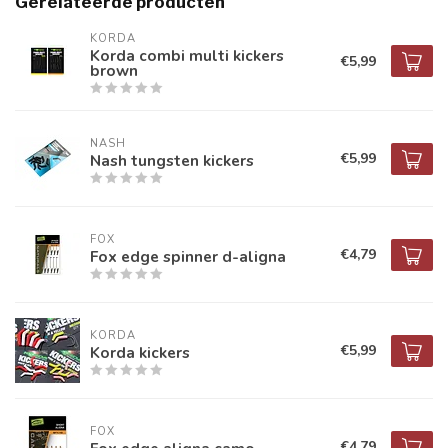
Gerelateerde producten
KORDA
Korda combi multi kickers
€5,99
brown
NASH
€5,99
Nash tungsten kickers
FOX
€4,79
Fox edge spinner d-aligna
KORDA
€5,99
Korda kickers
FOX
€4,79