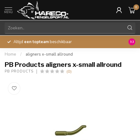
0
MENU
Altijd
een topteam
beschikbaar
45 ja
9.3
Home
/
aligners x-small allround
PB Products aligners x-small allround
(0)
PB PRODUCTS