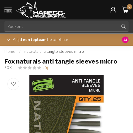
0
MENU
Altijd
een topteam
beschikbaar
45 ja
9.3
Home
/
naturals anti tangle sleeves micro
Fox naturals anti tangle sleeves micro
(0)
FOX